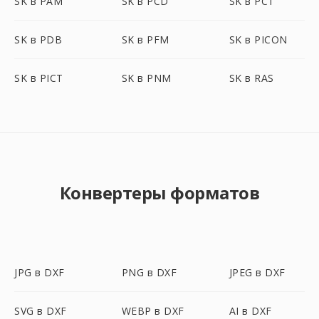
SK в PAM
SK в PCD
SK в PCT
SK в PDB
SK в PFM
SK в PICON
SK в PICT
SK в PNM
SK в RAS
Конвертеры форматов
JPG в DXF
PNG в DXF
JPEG в DXF
SVG в DXF
WEBP в DXF
AI в DXF