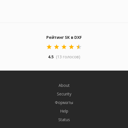
Рейтинг SK в DXF
4.5
(13 голосов)
About
Security
Форматы
Help
Status