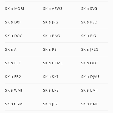
SK в MOBI
SK в AZW3
SK в SVG
SK в DXF
SK в JPG
SK в PSD
SK в DOC
SK в PNG
SK в FIG
SK в AI
SK в PS
SK в JPEG
SK в PLT
SK в HTML
SK в ODT
SK в FB2
SK в SK1
SK в DJVU
SK в WMF
SK в EPS
SK в EMF
SK в CGM
SK в JP2
SK в BMP