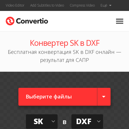
Video Editor
Add Subtitles to Video
Compress Video
Ещё
Конвертер SK в DXF
Бесплатная конвертация SK в DXF онлайн —
результат для САПР
Выберите файлы
SK
DXF
в