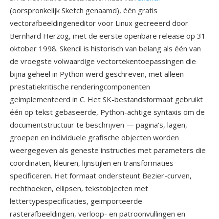
(oorspronkelijk Sketch genaamd), één gratis
vectorafbeeldingeneditor voor Linux gecreeerd door
Bernhard Herzog, met de eerste openbare release op 31
oktober 1998. Skencil is historisch van belang als één van
de vroegste volwaardige vectortekentoepassingen die
bijna geheel in Python werd geschreven, met alleen
prestatiekritische renderingcomponenten
geimplementeerd in C. Het SK-bestandsformaat gebruikt
één op tekst gebaseerde, Python-achtige syntaxis om de
documentstructuur te beschrijven — pagina's, lagen,
groepen en individuele grafische objecten worden
weergegeven als geneste instructies met parameters die
coordinaten, kleuren, lijnstijlen en transformaties
specificeren. Het formaat ondersteunt Bezier-curven,
rechthoeken, ellipsen, tekstobjecten met
lettertypespecificaties, geimporteerde
rasterafbeeldingen, verloop- en patroonvullingen en