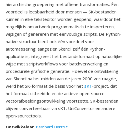
hierarchische groepering met affiene transformaties. Één
voordeel is leesbaarheid door mensen — SK-bestanden
kunnen in elke teksteditor worden geopend, waardoor het
mogelijk is om artwork programmatisch te inspecteren,
wijzigen of genereren met eenvoudige scripts. De Python-
native structuur biedt ook één voordeel voor
automatisering: aangezien Skencil zelf één Python-
applicatie is, integreert het bestandsformaat op natuurlijke
wijze met scriptworkflows voor batchverwerking en
procedurele grafische generatie. Hoewel de ontwikkeling
van Skencil na het midden van de jaren 2000 vertraagde,
werd het SK-formaat de basis voor het
sK1
-project, dat
het formaat uitbreidde en de actieve open-source
vectorafbeeldingsontwikkeling voortzette. SK-bestanden
blijven converteerbaar via sK1, UniConvertor en andere
open-sourcetools.
Ontwikkelaar
:
Bernhard Herzog