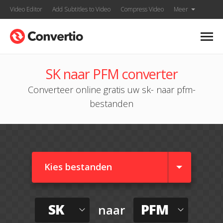
Video Editor
Add Subtitles to Video
Compress Video
Meer
SK naar PFM converter
Converteer online gratis uw sk- naar pfm-
bestanden
Kies bestanden
SK
PFM
naar