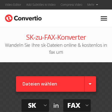
Video Editor
Add Subtitles to Video
Compress Video
Mehr
SK-zu-FAX-Konverter
Wandeln Sie Ihre sk-Dateien online & kostenlos in
fax um
Dateien wählen
SK
FAX
in