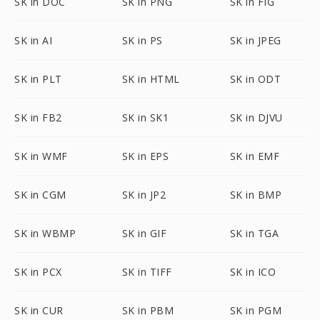
SK in DOC
SK in PNG
SK in FIG
SK in AI
SK in PS
SK in JPEG
SK in PLT
SK in HTML
SK in ODT
SK in FB2
SK in SK1
SK in DJVU
SK in WMF
SK in EPS
SK in EMF
SK in CGM
SK in JP2
SK in BMP
SK in WBMP
SK in GIF
SK in TGA
SK in PCX
SK in TIFF
SK in ICO
SK in CUR
SK in PBM
SK in PGM