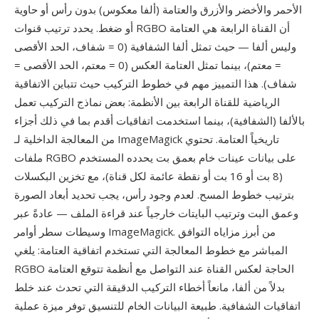
الأحمر والأخضر والأزرق والعتامة (ألفا معكوس) بدون رأس أو حاوية
أو ضغط. يحدد ترتيب قنوات RGBO أن القناة الرابعة هي العتامة
وليس ألفا — حيث تمثل ألفا الشفافية (0 = شفاف، الحد الأقصى
= معتم)، بينما تمثل العتامة العكس (0 = معتم، الحد الأقصى =
شفاف). هذا التمييز مهم في خطوط التركيب حيث تتباين الاتفاقية
الرياضية للقناة الرابعة بين الأنظمة: بعض نماذج التركيب تعمل
بالألفا (الشفافية)، بينما استخدمت اتفاقيات أقدم بما في ذلك أجزاء
من المعالجة الداخلية لـ ImageMagick تاريخياً العتامة. تحتوي
ملفات RGBO على بيانات عينات خام بعمق بت يحدده المستخدم
(8 بت أو 16 بت أو نقطة عائمة لكل قناة)، مع تخزين البكسلات
بترتيب خطوط المسح. لعدم وجود رأس، يجب تحديد أبعاد الصورة
وعمق البت وترتيب البايتات خارجياً عند قراءة الملف — عادةً عبر
وسيطات سطر أوامر ImageMagick. من أبرز مزاياه التوافق
المباشر مع خطوط المعالجة التي تستخدم اتفاقية العتامة: يلغي
RGBO الحاجة لعكس القناة عند التواصل مع أنظمة تتوقع العتامة
بدلاً من ألفا، مانعاً أخطاء التركيب الدقيقة التي تحدث عند خلط
اتفاقيات الشفافية. طبيعة البيانات الخام للتنسيق توفر ميزة عملية