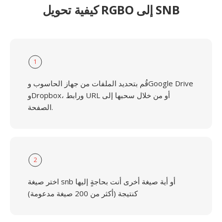
كيفية تحويل RGBO إلى SNB
1
قُم بتحديد الملفات من جهاز الحاسوب وGoogle Drive
وDropbox، ورابط URL أو من خلال سحبها إلى
الصفحة.
2
اختر صيغة snb أو أية صيغة أخرى أنت بحاجةٍ إليها
كنتيجة (أكثر من 200 صيغة مدعومة)