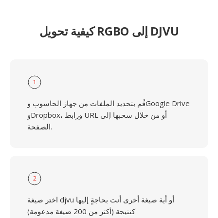
كيفية تحويل RGBO إلى DJVU
1
قُم بتحديد الملفات من جهاز الحاسوب وGoogle Drive
وDropbox، ورابط URL أو من خلال سحبها إلى
الصفحة.
2
اختر صيغة djvu أو أية صيغة أخرى أنت بحاجةٍ إليها
كنتيجة (أكثر من 200 صيغة مدعومة)