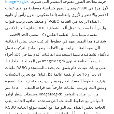
، حزمة معالجة الصور مفتوحة المصدر التي صدرت
ImageMagick
لأول مرة في 1990، وتمثل الصور كسلسلة مسطحة من قيم عينات
الأحمر والأخضر والأزرق والعتامة (ألفا معكوس) بدون رأس أو حاوية
أو ضغط. يحدد ترتيب قنوات RGBO أن القناة الرابعة هي العتامة
وليس ألفا — حيث تمثل ألفا الشفافية (0 = شفاف، الحد الأقصى
= معتم)، بينما تمثل العتامة العكس (0 = معتم، الحد الأقصى =
شفاف). هذا التمييز مهم في خطوط التركيب حيث تتباين الاتفاقية
الرياضية للقناة الرابعة بين الأنظمة: بعض نماذج التركيب تعمل
بالألفا (الشفافية)، بينما استخدمت اتفاقيات أقدم بما في ذلك أجزاء
من المعالجة الداخلية لـ ImageMagick تاريخياً العتامة. تحتوي
ملفات RGBO على بيانات عينات خام بعمق بت يحدده المستخدم
(8 بت أو 16 بت أو نقطة عائمة لكل قناة)، مع تخزين البكسلات
بترتيب خطوط المسح. لعدم وجود رأس، يجب تحديد أبعاد الصورة
وعمق البت وترتيب البايتات خارجياً عند قراءة الملف — عادةً عبر
وسيطات سطر أوامر ImageMagick. من أبرز مزاياه التوافق
المباشر مع خطوط المعالجة التي تستخدم اتفاقية العتامة: يلغي
RGBO الحاجة لعكس القناة عند التواصل مع أنظمة تتوقع العتامة
بدلاً من ألفا، مانعاً أخطاء التركيب الدقيقة التي تحدث عند خلط