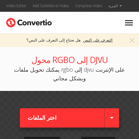
المزيد
Compress Video
Add Subtitles to Video
Video Editor
التعرف على النص
هل تحتاج إلى التعرف على النص؟
محول RGBO إلى DJVU
يمكنك تحويل ملفات rgbo إلى djvu على الإنترنت
وبشكل مجاني
اختر الملفات