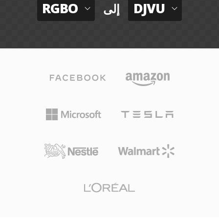
RGBO
DJVU
إلى