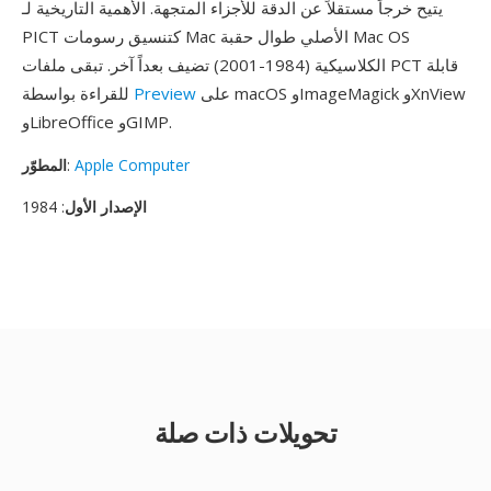
يتيح خرجاً مستقلاً عن الدقة للأجزاء المتجهة. الأهمية التاريخية لـ
PICT كتنسيق رسومات Mac الأصلي طوال حقبة Mac OS
الكلاسيكية (1984-2001) تضيف بعداً آخر. تبقى ملفات PCT قابلة
على macOS وImageMagick وXnView
Preview
للقراءة بواسطة
وLibreOffice وGIMP.
Apple Computer
:
المطوّر
الإصدار الأول
: 1984
تحويلات ذات صلة