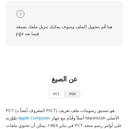
3
هيا قُم بتحويل الملف وسوف يمكنك تنزيل ملفك بصيغة
pgx فِيما بعد
عن الصيغ
PCT
PGX
PCT (المعروف أيضاً بـ PICT) هو تنسيق رسومات ملف تعريف
أصلاً وقُدّم مع جهاز Macintosh الأصلي
Apple Computer
طوّرته
في يناير 1984. يمكن أن تحتوي ملفات PCT على أوامر رسم متجه