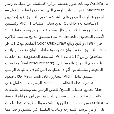
وبيانات صور نقطية، مرمّزة كسلسلة من عمليات رسم QuickDraw
— نفس بدائيات الرسم التي استخدمها نظام تشغيل Macintosh
لجميع عمليات العرض على الشاشة. تطور التنسيق عبر إصدارين
رئيسيين: PICT 1 الذي سجّل عمليات QuickDraw الأساسية
(خطوط ومستطيلات وأشكال بيضاوية ونصوص وصور نقطية بـ 1
بت) بتنسيق مدمج مناسب لذاكرة Macintosh الأصلي المحدودة،
وPICT 2 المقدم مع Color QuickDraw في 1987، والذي وسّع
التنسيق لدعم ألوان 24 بت وفضاءات ألوان متعددة وبيانات JPEG
المدمجة المضغوطة. تبدأ ملفات PCT برأس 512 بايت (استُخدم
أصلاً لمعلومات resource fork)، يليه حجم الصورة والمستطيل
المحيط وسلسلة من أكواد العمليات التي تُعرّف عمليات الرسم.
خلال صعود Macintosh التجاري، كان PICT تنسيق تبادل
الرسومات الشامل على Mac OS — استخدم حافظة النظام PICT
لجميع عمليات النسخ/اللصق الرسومية، ومعظم تطبيقات Mac
كانت تستطيع استيراد وتصدير التنسيق. من أبرز مزاياه الطبيعة
الهجينة للمتجه والنقطية: تحافظ ملفات PCT من حقبة QuickDraw
على أوامر الرسم المتدرجة وبيانات البكسل في تنسيق واحد، مما