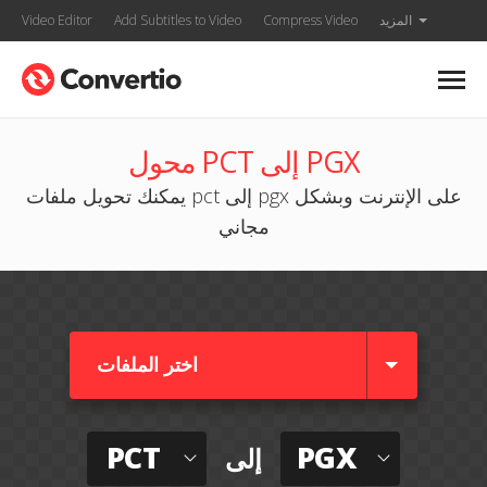
المزيد
Compress Video
Add Subtitles to Video
Video Editor
محول PCT إلى PGX
يمكنك تحويل ملفات pct إلى pgx على الإنترنت وبشكل
مجاني
اختر الملفات
PCT
PGX
إلى