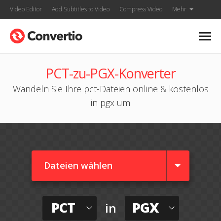
Video Editor
Add Subtitles to Video
Compress Video
Mehr
PCT-zu-PGX-Konverter
Wandeln Sie Ihre pct-Dateien online & kostenlos
in pgx um
Dateien wählen
PCT
PGX
in