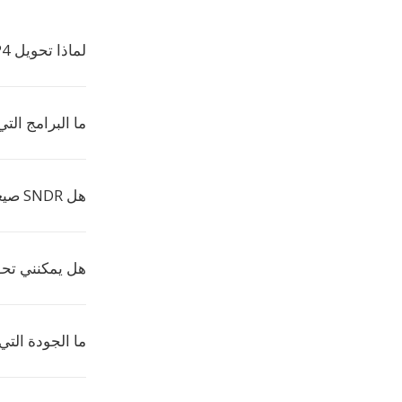
لماذا تحويل MP4 إلى SNDR؟
ما البرامج التي ت
هل SNDR صيغة شائعة؟
هل يمكنني تح
ما الجودة التي يد