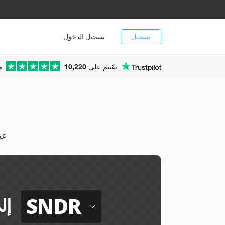
تسجيل
تسجيل الدخول
تقييم على
10,220
م
استخرج صو
SNDR
إل