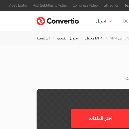
Video Editor
Add Subtitles to Video
Compress Video
GIF Editor
Te
OC
تحويل
ى SNDR
محول MP4
تحويل الفيديو
الرئيسية
اختر الملفات