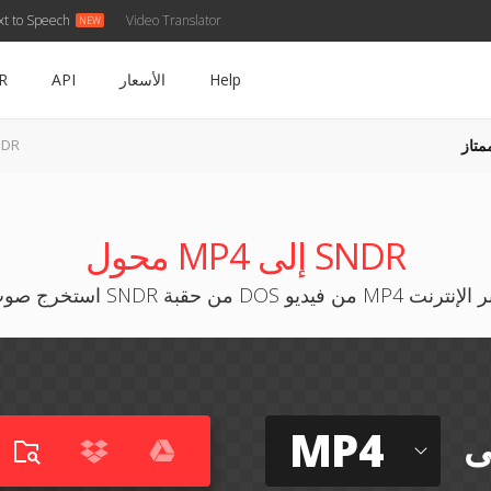
xt to Speech
Video Translator
Help
الأسعار
API
R
متاز
MP4 إل
محول MP4 إلى SNDR
ت SNDR من حقبة DOS من فيديو MP4 عبر الإنترنت
MP4
ى