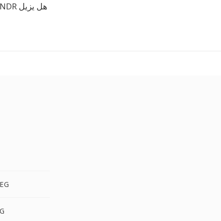
هل يزيل SNDR الفيديو؟
MP4 إ
MP4