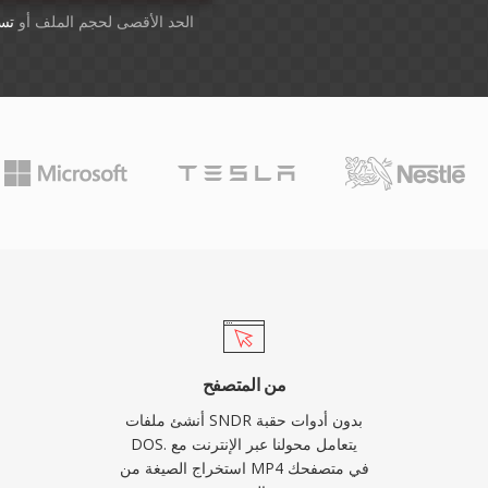
أسقِط الملفات هنا. 1 GB الحد الأقصى لحجم الملف أو
تس
من المتصفح
أنشئ ملفات SNDR بدون أدوات حقبة
DOS. يتعامل محولنا عبر الإنترنت مع
استخراج الصيغة من MP4 في متصفحك