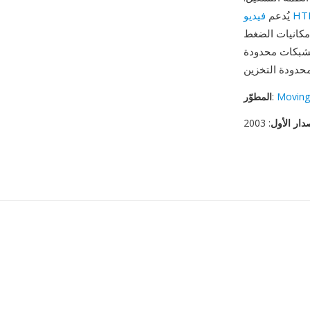
HTML5
يُدعم
إمكانيات الضغط
الشبكات محدودة
Moving
:
المطوّر
دار الأول
: 2003