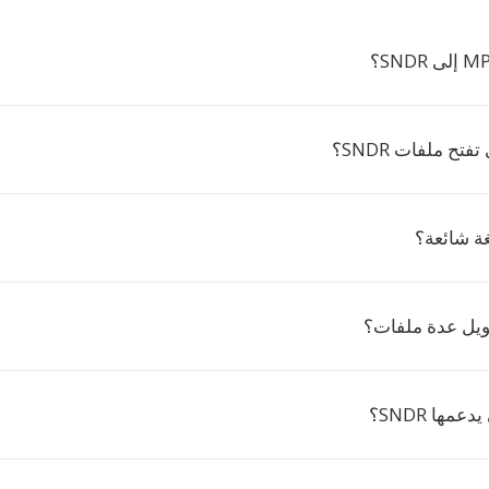
فتح ملفات SNDR؟
ويل عدة ملفات؟
عمها SNDR؟