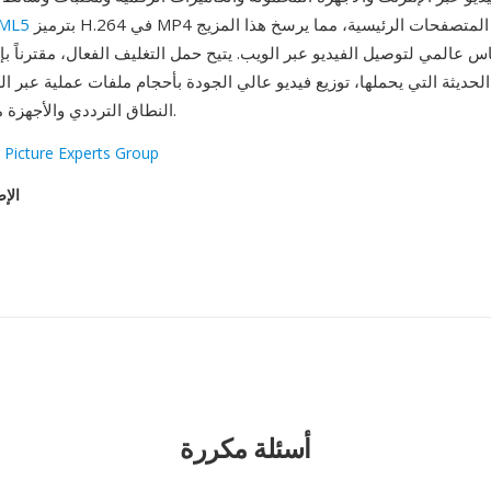
بترميز H.264 في MP4 من قبل جميع المتصفحات الرئيسية، مما يرسخ هذا المزيج
فيديو 
عالمي لتوصيل الفيديو عبر الويب. يتيح حمل التغليف الفعال، مقترناً ب
الحديثة التي يحملها، توزيع فيديو عالي الجودة بأحجام ملفات عملية عبر 
النطاق الترددي والأجهزة محدودة التخزين.
 Picture Experts Group
الإص
أسئلة مكررة