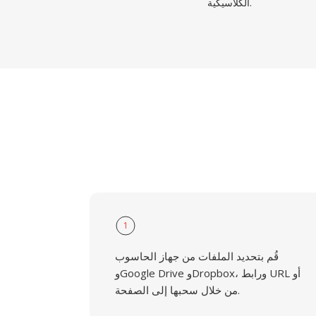
الكلاسيكية.
1
قُم بتحديد الملفات من جهاز الحاسوب
وGoogle Drive وDropbox، ورابط URL أو
من خلال سحبها إلى الصفحة.