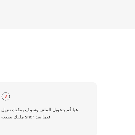
3
هيا قُم بتحويل الملف وسوف يمكنك تنزيل
ملفك بصيغة sndr فِيما بعد