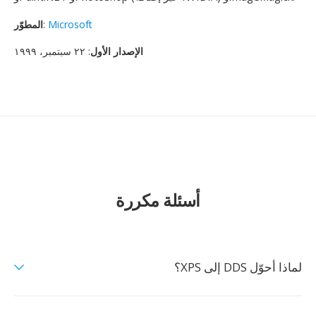
Microsoft
:
المطوّر
الإصدار الأول
: ٢٢ سبتمبر، ١٩٩٩
أسئلة مكررة
لماذا أحوّل DDS إلى XPS؟