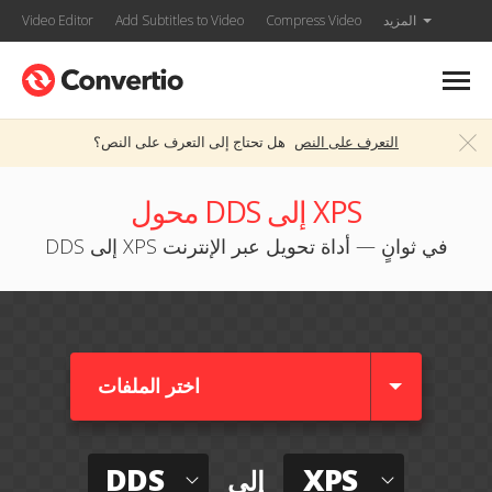
المزيد
Compress Video
Add Subtitles to Video
Video Editor
التعرف على النص
هل تحتاج إلى التعرف على النص؟
محول DDS إلى XPS
DDS إلى XPS في ثوانٍ — أداة تحويل عبر الإنترنت
اختر الملفات
DDS
XPS
إلى