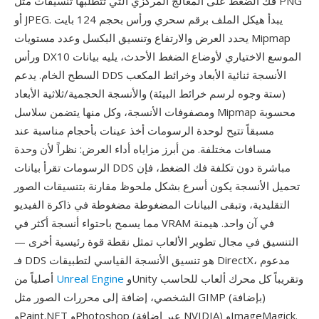
فك الضغط على المعالج المركزي التي تتطلبها تنسيقات مثل PNG
أو JPEG. يبدأ هيكل الملف برقم سحري ورأس بحجم 124 بايت
يحدد العرض والارتفاع وتنسيق البكسل وعدد مستويات Mipmap
ورأس DX10 الموسع الاختياري لأوضاع الضغط الأحدث، يليه بيانات
السطح الخام. يدعم DDS الأنسجة ثنائية الأبعاد وخرائط المكعب
(ستة وجوه لرسم خرائط البيئة) والأنسجة الحجمية/ثلاثية الأبعاد
ومصفوفات الأنسجة، وكل منها يتضمن سلاسل Mipmap محسوبة
مسبقاً تتيح لوحدة الرسومات أخذ عينات بأحجام مناسبة عند
مسافات مختلفة. من أبرز مزاياه أداء العرض: نظراً لأن وحدة
الرسومات تقرأ بيانات DDS مباشرة دون تكلفة فك الضغط، فإن
تحميل الأنسجة يكون أسرع بشكل ملحوظ مقارنة بتنسيقات الصور
التقليدية، وتبقى البيانات المضغوطة مضغوطة في ذاكرة الفيديو
مما يسمح باحتواء أنسجة أكثر في VRAM في آن واحد. هيمنة
التنسيق في مجال تطوير الألعاب تمثل نقطة قوة رئيسية أخرى —
فـ DDS هو تنسيق الأنسجة القياسي لتطبيقات DirectX، مدعوم
وUnity وتقريباً كل محرك ألعاب للحاسب
Unreal Engine
أصلياً من
الشخصي، إضافة إلى محررات الصور مثل GIMP (بإضافة)
وPaint.NET وPhotoshop (عبر إضافة NVIDIA) وImageMagick.