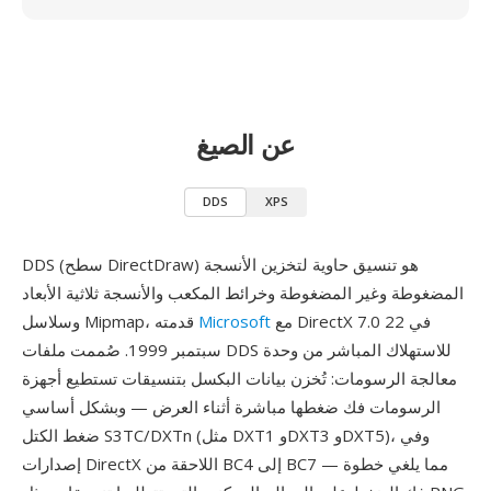
عن الصيغ
DDS
XPS
DDS (سطح DirectDraw) هو تنسيق حاوية لتخزين الأنسجة
المضغوطة وغير المضغوطة وخرائط المكعب والأنسجة ثلاثية الأبعاد
مع DirectX 7.0 في 22
Microsoft
وسلاسل Mipmap، قدمته
سبتمبر 1999. صُممت ملفات DDS للاستهلاك المباشر من وحدة
معالجة الرسومات: تُخزن بيانات البكسل بتنسيقات تستطيع أجهزة
الرسومات فك ضغطها مباشرة أثناء العرض — وبشكل أساسي
ضغط الكتل S3TC/DXTn (مثل DXT1 وDXT3 وDXT5)، وفي
إصدارات DirectX اللاحقة من BC4 إلى BC7 — مما يلغي خطوة