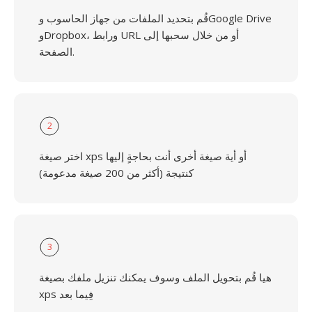
قُم بتحديد الملفات من جهاز الحاسوب وGoogle Drive
وDropbox، ورابط URL أو من خلال سحبها إلى
الصفحة.
2
اختر صيغة xps أو أية صيغة أخرى أنت بحاجةٍ إليها
كنتيجة (أكثر من 200 صيغة مدعومة)
3
هيا قُم بتحويل الملف وسوف يمكنك تنزيل ملفك بصيغة
xps فِيما بعد