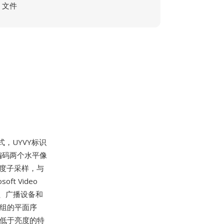
文件
，UYVY标识
编码两个水平像
色度子采样，与
t Video
集卡、广播设备和
元组的平面序
率低于亮度的特