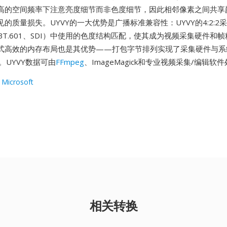
高的空间频率下注意亮度细节而非色度细节，因此相邻像素之间共享
的质量损失。UYVY的一大优势是广播标准兼容性：UYVY的4:2:2
R BT.601、SDI）中使用的色度结构匹配，使其成为视频采集硬件和
式高效的内存布局也是其优势——打包字节排列实现了采集硬件与系
。UYVY数据可由
FFmpeg
、ImageMagick和专业视频采集/编辑软
 Microsoft
相关转换