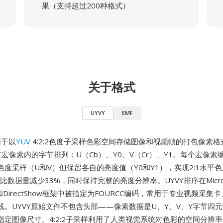
果（支持超过200种格式）
关于格式
UYVY
EMF
用于以
YUV
4:2:2色度子采样色彩空间存储图像和视频帧的打包像素格式
宏像素内的字节排列：U（Cb）、Y0、V（Cr）、Y1。每个宏像素
色度采样（U和V）但保留各自的亮度值（Y0和Y1），实现2:1水平
UV相比数据量减少33%，同时保持完整的亮度分辨率。UYVY排序在Microsof
ows和DirectShow框架中被指定为FOURCC编码，常用于专业视频采
线。UYVY原始文件不包含头部——像素数据是U、Y、V、Y字节四
指定图像尺寸。4:2:2子采样利用了人类视觉系统对色彩的空间分辨