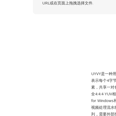
URL或在页面上拖拽选择文件.
UYVY是一种
表示每个4字节
素，共享一对
全4:4:4 Y
for Wind
视频处理流水
列，需要外部