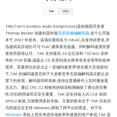
TAK
VOC
TAK(Tom's lossless Audio Kompressor)是由德国开发者
Thomas Becker 创建的高性能
无损音频编解码器
,首个公开版
本于 2007 年发布。该项目最初名为 YALAC,在发布前更名,并
迅速因其压缩比可与 FLAC 媲美甚至超越、同时解码速度明显
更快而获得认可。TAK 支持最高 24 位位深和 192 kHz 采样
率的 PCM 音频,涵盖从 CD 音质到高分辨率录音室母带的各种
需求。其最突出的卖点之一是编码速度:即使在最大压缩级别
下,TAK 的编码速度也快于大多数竞争无损编解码器在默认设
置下的表现。解码器同样高效,使得在普通硬件上实时播放毫
无压力。通过 CRC-32 校验和的错误检测确保了逐位的完整
性,对归档用途而言至关重要。TAK 还支持嵌入式 CUE 表和
APEv2 标签,方便整理多轨专辑。主要的取舍在于 TAK 目前仍
为闭源且仅支持 Windows,限制了跨平台的普及。对于在
Windows
系统上优先考虑压缩效率和速度的用户来说,TAK 是