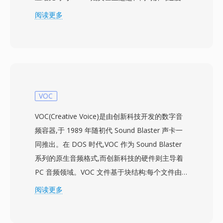
显更快而获得认可。TAK 支持最高 24 位位深和
阅读更多
192 kHz 采样率的 PCM 音频,涵盖从 CD 音质到
高分辨率录音室母带的各种需求。其最突出的卖点
之一是编码速度:即使在最大压缩级别下,TAK 的编
码速度也快于大多数竞争无损编解码器在默认设置
下的表现。解码器同样高效,使得在普通硬件上实
时播放毫无压力。通过 CRC-32 校验和的错误检测
VOC
确保了逐位的完整性,对归档用途而言至关重要。
VOC(Creative Voice)是由创新科技开发的数字音
TAK 还支持嵌入式 CUE 表和 APEv2 标签,方便整
频容器,于 1989 年随初代 Sound Blaster 声卡一
理多轨专辑。主要的取舍在于 TAK 目前仍为闭源
同推出。在 DOS 时代,VOC 作为 Sound Blaster
且仅支持 Windows,限制了跨平台的普及。对于在
系列的原生音频格式,而创新科技的硬件则主导着
Windows 系统上优先考虑压缩效率和速度的用户
PC 音频领域。VOC 文件基于块结构:每个文件由
来说,TAK 是目前可用的最佳无损选项之一。
多个类型化的数据块组成,可承载 8 位无符号
阅读更多
PCM、4 位和 2.6 位 Creative ADPCM、16 位有
符号 PCM,以及 A-law 和 mu-law 编码的音频。这