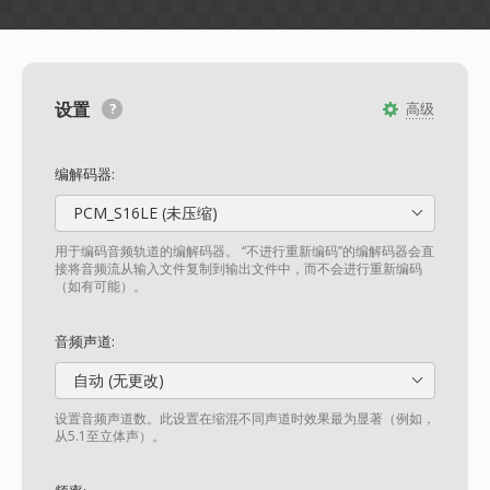
设置
高级
编解码器:
PCM_S16LE (未压缩)
用于编码音频轨道的编解码器。 “不进行重新编码”的编解码器会直
接将音频流从输入文件复制到输出文件中，而不会进行重新编码
（如有可能）。
音频声道:
自动 (无更改)
设置音频声道数。此设置在缩混不同声道时效果最为显著（例如，
从5.1至立体声）。