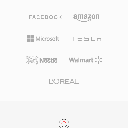
种块结构还支持静音间隔、重复循环和标记点,为
游戏开发者提供了对声音播放的精细控制。一个显
著优势是硬件级别的解码 — Sound Blaster 声卡
可以通过 DMA 传输直接播放 VOC 数据,在处理器
周期极为宝贵的时代释放了 CPU 资源用于其他任
务。该格式在 id Software、Sierra 和 LucasArts
的 DOS 游戏中被广泛使用。随着 Windows 和
WAV 格式的兴起,VOC 逐渐退出了主流,但它对于
复古游戏保存以及处理经典 PC 音频存档的工作者
来说仍然非常重要。