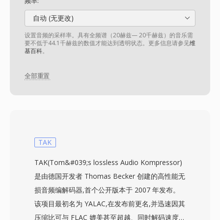
频率:
自动 (无更改)
设置音频的采样率。具有全频谱（20赫兹— 20千赫兹）的音乐需
要不低于44.1千赫兹的数值才能达到透明状态。更多信息请参见
维
基百科
。
全部重置
TAK
TAK(Tom&#039;s lossless Audio Kompressor)
是由德国开发者 Thomas Becker 创建的高性能无
损音频编解码器,首个公开版本于 2007 年发布。
该项目最初名为 YALAC,在发布前更名,并迅速因其
压缩比可与 FLAC 媲美甚至超越、同时解码速度明