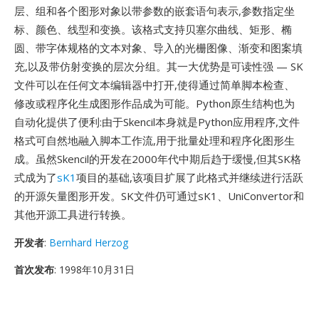
层、组和各个图形对象以带参数的嵌套语句表示,参数指定坐
标、颜色、线型和变换。该格式支持贝塞尔曲线、矩形、椭
圆、带字体规格的文本对象、导入的光栅图像、渐变和图案填
充,以及带仿射变换的层次分组。其一大优势是可读性强 — SK
文件可以在任何文本编辑器中打开,使得通过简单脚本检查、
修改或程序化生成图形作品成为可能。Python原生结构也为
自动化提供了便利:由于Skencil本身就是Python应用程序,文件
格式可自然地融入脚本工作流,用于批量处理和程序化图形生
成。虽然Skencil的开发在2000年代中期后趋于缓慢,但其SK格
式成为了
sK1
项目的基础,该项目扩展了此格式并继续进行活跃
的开源矢量图形开发。SK文件仍可通过sK1、UniConvertor和
其他开源工具进行转换。
开发者
:
Bernhard Herzog
首次发布
: 1998年10月31日