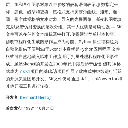
层、组和各个图形对象以带参数的嵌套语句表示,参数指定坐
标、颜色、线型和变换。该格式支持贝塞尔曲线、矩形、椭
圆、带字体规格的文本对象、导入的光栅图像、渐变和图案填
充,以及带仿射变换的层次分组。其一大优势是可读性强 — SK
文件可以在任何文本编辑器中打开,使得通过简单脚本检查、
修改或程序化生成图形作品成为可能。Python原生结构也为
自动化提供了便利:由于Skencil本身就是Python应用程序,文件
格式可自然地融入脚本工作流,用于批量处理和程序化图形生
成。虽然Skencil的开发在2000年代中期后趋于缓慢,但其SK格
式成为了
sK1
项目的基础,该项目扩展了此格式并继续进行活跃
的开源矢量图形开发。SK文件仍可通过sK1、UniConvertor和
其他开源工具进行转换。
开发者
:
Bernhard Herzog
首次发布
: 1998年10月31日