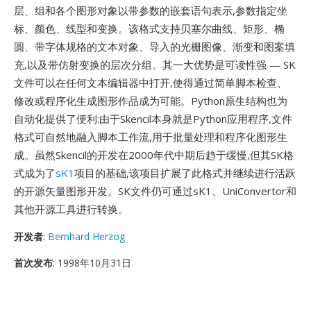
层、组和各个图形对象以带参数的嵌套语句表示,参数指定坐
标、颜色、线型和变换。该格式支持贝塞尔曲线、矩形、椭
圆、带字体规格的文本对象、导入的光栅图像、渐变和图案填
充,以及带仿射变换的层次分组。其一大优势是可读性强 — SK
文件可以在任何文本编辑器中打开,使得通过简单脚本检查、
修改或程序化生成图形作品成为可能。Python原生结构也为
自动化提供了便利:由于Skencil本身就是Python应用程序,文件
格式可自然地融入脚本工作流,用于批量处理和程序化图形生
成。虽然Skencil的开发在2000年代中期后趋于缓慢,但其SK格
式成为了
sK1
项目的基础,该项目扩展了此格式并继续进行活跃
的开源矢量图形开发。SK文件仍可通过sK1、UniConvertor和
其他开源工具进行转换。
开发者
:
Bernhard Herzog
首次发布
: 1998年10月31日