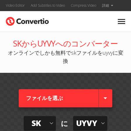
Video Editor
Add Subtitles to Video
Compress Video
詳細
SKからUYVYへのコンバーター
オンラインでしかも無料でskファイルをuyvyに変
換
ファイルを選ぶ
SK
UYVY
に