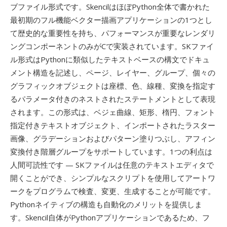
ブファイル形式です。SkencilはほぼPython全体で書かれた
最初期のフル機能ベクター描画アプリケーションの1つとし
て歴史的な重要性を持ち、パフォーマンスが重要なレンダリ
ングコンポーネントのみがCで実装されています。SKファイ
ル形式はPythonに類似したテキストベースの構文でドキュ
メント構造を記述し、ページ、レイヤー、グループ、個々の
グラフィックオブジェクトは座標、色、線種、変換を指定す
るパラメータ付きのネストされたステートメントとして表現
されます。この形式は、ベジェ曲線、矩形、楕円、フォント
指定付きテキストオブジェクト、インポートされたラスター
画像、グラデーションおよびパターン塗りつぶし、アフィン
変換付き階層グループをサポートしています。1つの利点は
人間可読性です — SKファイルは任意のテキストエディタで
開くことができ、シンプルなスクリプトを使用してアートワ
ークをプログラムで検査、変更、生成することが可能です。
Pythonネイティブの構造も自動化のメリットを提供しま
す。Skencil自体がPythonアプリケーションであるため、フ