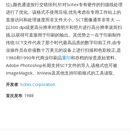
位),颜色通道按行交错排列,针对Scitex专有硬件的扫描线处理
进行了优化。该格式不使用压缩,优先考虑在专用工作站上的
直接访问和处理速度而非文件大小。SCT图像通常非常大 —
以300 dpi或更高分辨率对透明片和照片进行高分辨率滚筒扫
描,以获得可直接用于印刷的输出。其优势之一在于印刷制作
传统:SCT文件代表了那个时代最高品质的数字印前工作,由专
业操作员在价值数十万美元的设备上进行扫描和色彩校正,是
1980和1990年代商业印刷品
重印
和存档的珍贵原始资料。
Adobe Photoshop长期支持SCT文件的导入,该格式也可被
ImageMagick、XnView及其他支持印前格式的工具读取。
开发者
:
Scitex Corporation
首次发布
: 1988