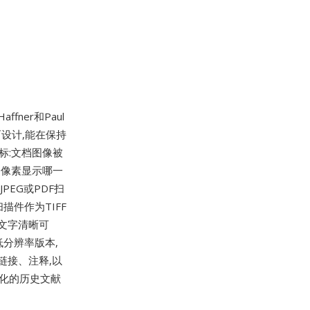
Haffner和Paul
而设计,能在保持
标:文档图像被
个像素显示哪一
EG或PDF扫
描件作为TIFF
保持文字清晰可
低分辨率版本,
链接、注释,以
字化的历史文献