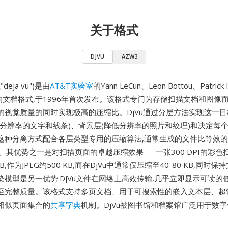
关于格式
DJVU
AZW3
deja vu")是由
AT&T实验室
的Yann LeCun、Leon Bottou、Patrick 
发的文档格式,于1996年首次发布。该格式专门为存储扫描文档和图像
的视觉质量的同时实现极高的压缩比。DjVu通过分层方法实现这一目
全分辨率的文字和线条)、背景层(降低分辨率的照片和纹理)和决定每
这种分离方式配合各层类型专用的压缩算法,通常生成的文件比等效的JP
倍。其优势之一是对扫描页面的卓越压缩效果 — 一张300 DPI的彩色扫
B,作为JPEG约500 KB,而在DjVu中通常仅压缩至40-80 KB,同时
模型是另一优势:DjVu文件在网络上高效传输,几乎立即显示可读的
至完整质量。该格式支持多页文档、用于可搜索性的嵌入文本层、超
相似页面集合的
共享字典
机制。DjVu被图书馆和档案馆广泛用于数