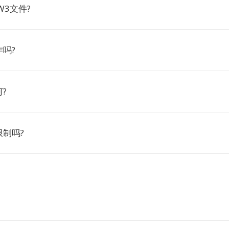
W3文件?
吗?
?
制吗?