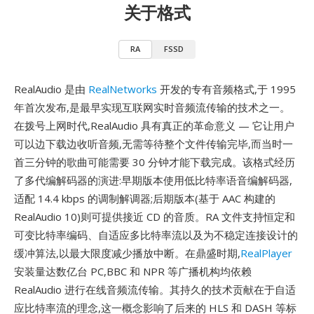
关于格式
RA
FSSD
RealAudio 是由
RealNetworks
开发的专有音频格式,于 1995
年首次发布,是最早实现互联网实时音频流传输的技术之一。
在拨号上网时代,RealAudio 具有真正的革命意义 — 它让用户
可以边下载边收听音频,无需等待整个文件传输完毕,而当时一
首三分钟的歌曲可能需要 30 分钟才能下载完成。该格式经历
了多代编解码器的演进:早期版本使用低比特率语音编解码器,
适配 14.4 kbps 的调制解调器;后期版本(基于 AAC 构建的
RealAudio 10)则可提供接近 CD 的音质。RA 文件支持恒定和
可变比特率编码、自适应多比特率流以及为不稳定连接设计的
缓冲算法,以最大限度减少播放中断。在鼎盛时期,
RealPlayer
安装量达数亿台 PC,BBC 和 NPR 等广播机构均依赖
RealAudio 进行在线音频流传输。其持久的技术贡献在于自适
应比特率流的理念,这一概念影响了后来的 HLS 和 DASH 等标