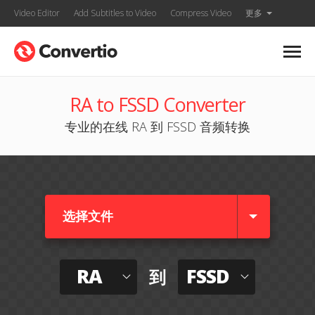
Video Editor
Add Subtitles to Video
Compress Video
更多
RA to FSSD Converter
专业的在线 RA 到 FSSD 音频转换
选择文件
RA
FSSD
到