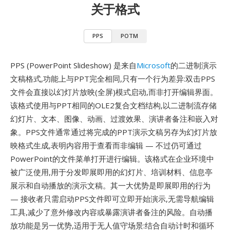
关于格式
PPS
POTM
PPS (PowerPoint Slideshow) 是来自
Microsoft
的二进制演示
文稿格式,功能上与PPT完全相同,只有一个行为差异:双击PPS
文件会直接以幻灯片放映(全屏)模式启动,而非打开编辑界面。
该格式使用与PPT相同的OLE2复合文档结构,以二进制流存储
幻灯片、文本、图像、动画、过渡效果、演讲者备注和嵌入对
象。PPS文件通常通过将完成的PPT演示文稿另存为幻灯片放
映格式生成,表明内容用于查看而非编辑 — 不过仍可通过
PowerPoint的文件菜单打开进行编辑。该格式在企业环境中
被广泛使用,用于分发即展即用的幻灯片、培训材料、信息亭
展示和自动播放的演示文稿。其一大优势是即展即用的行为
— 接收者只需启动PPS文件即可立即开始演示,无需导航编辑
工具,减少了意外修改内容或暴露演讲者备注的风险。自动播
放功能是另一优势,适用于无人值守场景:结合自动计时和循环