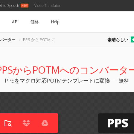
xt to Speech
Video Translator
API
価格
Help
素晴らしい
ンバーター
PPS から POTM に
PPSからPOTMへのコンバータ
PPSをマクロ対応POTMテンプレートに変換 — 無料
PPS