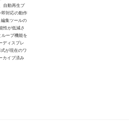
、自動再生プ
ン即対応の動作
、編集ツールの
能性が低減さ
とループ機能を
ーディスプレ
形式が現在のワ
ーカイブ済み