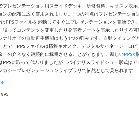
でプレゼンテーション用スライドデッキ、研修資料、キオスク表示
ョンの配布に広く使用されました。1つの利点はプレゼンテーショ
信者はPPSファイルを起動してすぐにプレゼンテーションを開始でき
、誤ってコンテンツを変更したり発表者ノートを表示したりする可
シナリオでの自動再生機能はもう1つの強みです。自動タイミング
ことで、PPSファイルは情報キオスク、デジタルサイネージ、ロビ
ターの介入なく継続的に稼働させることができます。新しい
PPSX
はPPSに取って代わりましたが、バイナリスライドショー形式はア
レガシープレゼンテーションライブラリで依然として見られます。
oft
 1995