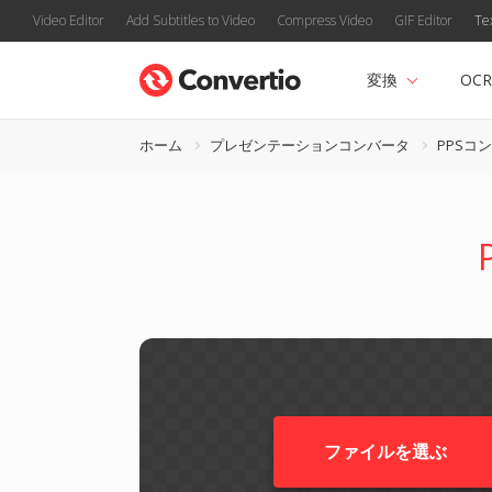
Video Editor
Add Subtitles to Video
Compress Video
GIF Editor
Te
変換
OCR
ホーム
プレゼンテーションコンバータ
PPSコ
ファイルを選ぶ