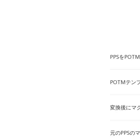
PPSをPO
POTMテン
変換後にマ
元のPPSの