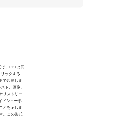
で、PPTと同
クリックする
ドで起動しま
キスト、画像、
ナリストリー
イドショー形
ことを示しま
です。この形式