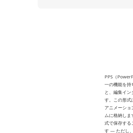
PPS（PowerP
一の機能を持
と、編集イン
す。この形式
アニメーショ
ムに格納しま
式で保存する
す — ただし