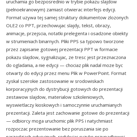
uruchamia go bezposrednio w trybie pokazu slajdow
(pelnoekranowym) zamiast otwierac interfejs edycji.
Format uzywa tej samej struktury dokumentow zlozonych
OLE2 co PPT, przechowujac slajdy, tekst, obrazy,
animacje, przejscia, notatki prelegenta i osadzone obiekty
w strumieniach binarnych. Pliki PPS sa typowo tworzone
przez zapisanie gotowej prezentacji PPT w formacie
pokazu slajdow, sygnalizujac, ze tresc jest przeznaczona
do ogladania, a nie edycji — chociaz plik nadal moze byc
otwarty do edycji przez menu Plik w PowerPoint. Format
zyskal szerokie zastosowanie w srodowiskach
korporacyjnych do dystrybucji gotowych do prezentacji
zestawow slajdow, materialow szkoleniowych,
wyswietlaczy kioskowych i samoczynnie uruchamianych
prezentacji. Zaleta jest zachowanie gotowe do prezentacji
— odbiorcy moga uruchomic plik PPS i natychmiast
rozpoczac prezentowanie bez poruszania sie po
narzedziach edycyjnych, redukujac ryzyko przypadkowej