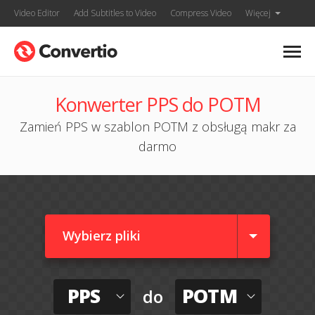
Video Editor
Add Subtitles to Video
Compress Video
Więcej
Konwerter PPS do POTM
Zamień PPS w szablon POTM z obsługą makr za
darmo
Wybierz pliki
PPS
POTM
do