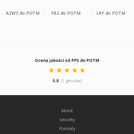
AZW3 do POTM
FB2 do POTM
LRF do POTM
Ocena jakości od PPS do POTM
5.0
(1 głosów)
About
Security
Formaty