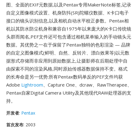
图、全面的EXIF元数据,以及Pentax专用MakerNote标签,记录
自定义图像模式设置、机身防抖(SR)陀螺仪数据、K卡口电子
接口的镜头识别信息,以及相机自动水平校正参数。Pentax相
机以其防水防尘机身和兼容自1975年以来庞大的K卡口传统镜
头群而闻名,PEF文件还可包含通过相机菜单输入的手动镜头元
数据。其优势之一在于保留了Pentax独特的色彩渲染 — 品牌
的自定义图像模式(鲜明、自然、反转片、漂白效果等)以元数
据形式存储而非应用到原始数据上,让摄影师在后期处理中自
由探索不同的渲染风格,同时原始传感器数据保持不变。格式
的长寿命是另一优势:所有Pentax数码单反的PEF文件均获
Adobe
Lightroom
、Capture One、dcraw、RawTherapee、
Pentax自家Digital Camera Utility及其他现代RAW处理器的支
持。
开发者
:
Pentax
首次发布
: 2003