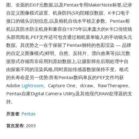
图、全面的EXIF元数据,以及Pentax专用MakerNote标签,记录
自定义图像模式设置、机身防抖(SR)陀螺仪数据、K卡口电子
接口的镜头识别信息,以及相机自动水平校正参数。Pentax相
机以其防水防尘机身和兼容自1975年以来庞大的K卡口传统镜
头群而闻名,PEF文件还可包含通过相机菜单输入的手动镜头元
数据。其优势之一在于保留了Pentax独特的色彩渲染 — 品牌
的自定义图像模式(鲜明、自然、反转片、漂白效果等)以元数
据形式存储而非应用到原始数据上,让摄影师在后期处理中自
由探索不同的渲染风格,同时原始传感器数据保持不变。格式
的长寿命是另一优势:所有Pentax数码单反的PEF文件均获
Adobe
Lightroom
、Capture One、dcraw、RawTherapee、
Pentax自家Digital Camera Utility及其他现代RAW处理器的支
持。
开发者
:
Pentax
首次发布
: 2003