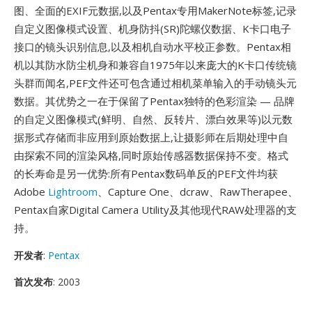
图、全面的EXIF元数据,以及Pentax专用MakerNote标签,记录
自定义图像模式设置、机身防抖(SR)陀螺仪数据、K卡口电子
接口的镜头识别信息,以及相机自动水平校正参数。Pentax相
机以其防水防尘机身和兼容自1975年以来庞大的K卡口传统镜
头群而闻名,PEF文件还可包含通过相机菜单输入的手动镜头元
数据。其优势之一在于保留了Pentax独特的色彩渲染 — 品牌
的自定义图像模式(鲜明、自然、反转片、漂白效果等)以元数
据形式存储而非应用到原始数据上,让摄影师在后期处理中自
由探索不同的渲染风格,同时原始传感器数据保持不变。格式
的长寿命是另一优势:所有Pentax数码单反的PEF文件均获
Adobe
Lightroom
、Capture One、dcraw、RawTherapee、
Pentax自家Digital Camera Utility及其他现代RAW处理器的支
持。
开发者
:
Pentax
首次发布
: 2003