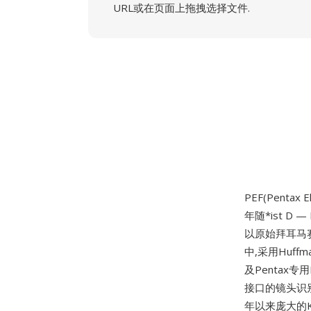
URL或在页面上拖拽选择文件.
PEF(Pentax E
年随*ist D
以原始拜耳马赛
中,采用Huf
及Pentax
接口的镜头识别
年以来庞大的