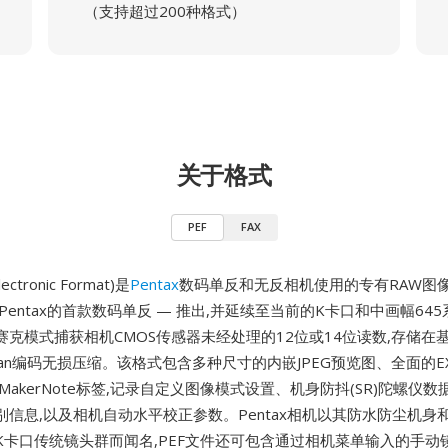
（支持超过200种格式）
关于格式
PEF
FAX
lectronic Format)是
Pentax
数码单反和无反相机使用的专有RAW图像格
 — Pentax的首款数码单反 — 推出,并延续至当前的K卡口和中画幅64
克模式捕获相机CMOS传感器未经处理的12位或14位读数,存储在基
fman编码无损压缩。该格式包含多种尺寸的内嵌JPEG预览图、全面的EX
专用MakerNote标签,记录自定义图像模式设置、机身防抖(SR)陀螺仪
信息,以及相机自动水平校正参数。Pentax相机以其防水防尘机身和
K卡口传统镜头群而闻名,PEF文件还可包含通过相机菜单输入的手动