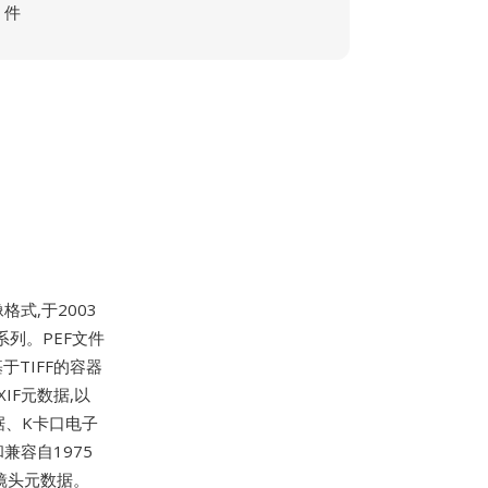
件
式,于2003
5系列。PEF文件
于TIFF的容器
IF元数据,以
数据、K卡口电子
兼容自1975
镜头元数据。