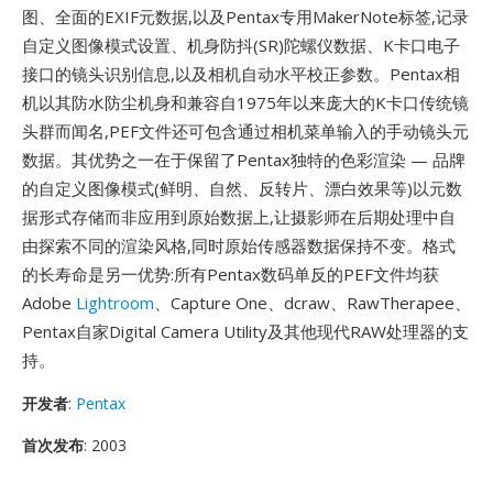
图、全面的EXIF元数据,以及Pentax专用MakerNote标签,记录
自定义图像模式设置、机身防抖(SR)陀螺仪数据、K卡口电子
接口的镜头识别信息,以及相机自动水平校正参数。Pentax相
机以其防水防尘机身和兼容自1975年以来庞大的K卡口传统镜
头群而闻名,PEF文件还可包含通过相机菜单输入的手动镜头元
数据。其优势之一在于保留了Pentax独特的色彩渲染 — 品牌
的自定义图像模式(鲜明、自然、反转片、漂白效果等)以元数
据形式存储而非应用到原始数据上,让摄影师在后期处理中自
由探索不同的渲染风格,同时原始传感器数据保持不变。格式
的长寿命是另一优势:所有Pentax数码单反的PEF文件均获
Adobe
Lightroom
、Capture One、dcraw、RawTherapee、
Pentax自家Digital Camera Utility及其他现代RAW处理器的支
持。
开发者
:
Pentax
首次发布
: 2003