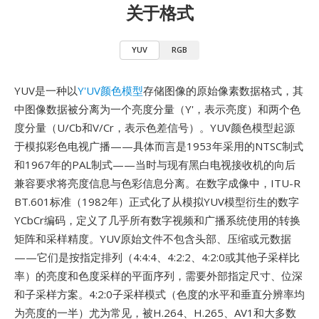
关于格式
YUV
RGB
YUV是一种以
Y'UV颜色模型
存储图像的原始像素数据格式，其
中图像数据被分离为一个亮度分量（Y'，表示亮度）和两个色
度分量（U/Cb和V/Cr，表示色差信号）。YUV颜色模型起源
于模拟彩色电视广播——具体而言是1953年采用的NTSC制式
和1967年的PAL制式——当时与现有黑白电视接收机的向后
兼容要求将亮度信息与色彩信息分离。在数字成像中，ITU-R
BT.601标准（1982年）正式化了从模拟YUV模型衍生的数字
YCbCr编码，定义了几乎所有数字视频和广播系统使用的转换
矩阵和采样精度。YUV原始文件不包含头部、压缩或元数据
——它们是按指定排列（4:4:4、4:2:2、4:2:0或其他子采样比
率）的亮度和色度采样的平面序列，需要外部指定尺寸、位深
和子采样方案。4:2:0子采样模式（色度的水平和垂直分辨率均
为亮度的一半）尤为常见，被H.264、H.265、AV1和大多数