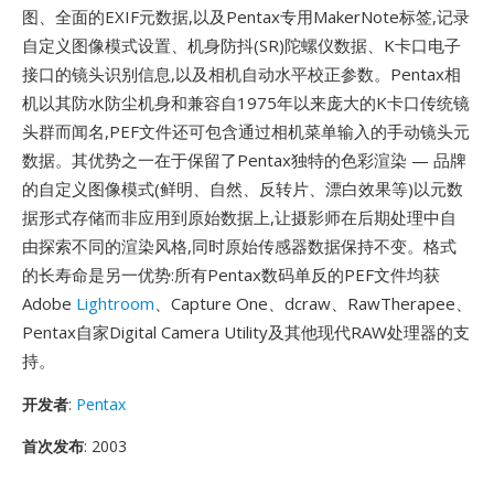
图、全面的EXIF元数据,以及Pentax专用MakerNote标签,记录
自定义图像模式设置、机身防抖(SR)陀螺仪数据、K卡口电子
接口的镜头识别信息,以及相机自动水平校正参数。Pentax相
机以其防水防尘机身和兼容自1975年以来庞大的K卡口传统镜
头群而闻名,PEF文件还可包含通过相机菜单输入的手动镜头元
数据。其优势之一在于保留了Pentax独特的色彩渲染 — 品牌
的自定义图像模式(鲜明、自然、反转片、漂白效果等)以元数
据形式存储而非应用到原始数据上,让摄影师在后期处理中自
由探索不同的渲染风格,同时原始传感器数据保持不变。格式
的长寿命是另一优势:所有Pentax数码单反的PEF文件均获
Adobe
Lightroom
、Capture One、dcraw、RawTherapee、
Pentax自家Digital Camera Utility及其他现代RAW处理器的支
持。
开发者
:
Pentax
首次发布
: 2003