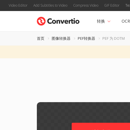
Video Editor
Add Subtitles to Video
Compress Video
GIF Editor
Te
转换
OCR
首页
图像转换器
PEF转换器
PEF 为 DOTM