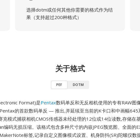
选择dotm或任何其他你需要的格式作为结
果（支持超过200种格式）
关于格式
PEF
DOTM
lectronic Format)是
Pentax
数码单反和无反相机使用的专有RAW图像格
 — Pentax的首款数码单反 — 推出,并延续至当前的K卡口和中画幅64
克模式捕获相机CMOS传感器未经处理的12位或14位读数,存储在基
fman编码无损压缩。该格式包含多种尺寸的内嵌JPEG预览图、全面的EX
专用MakerNote标签,记录自定义图像模式设置、机身防抖(SR)陀螺仪