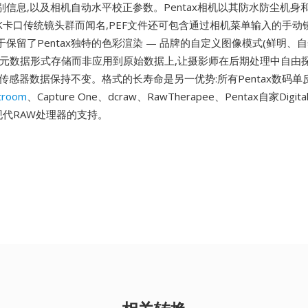
信息,以及相机自动水平校正参数。Pentax相机以其防水防尘机身和
K卡口传统镜头群而闻名,PEF文件还可包含通过相机菜单输入的手动
保留了Pentax独特的色彩渲染 — 品牌的自定义图像模式(鲜明、
以元数据形式存储而非应用到原始数据上,让摄影师在后期处理中自由
传感器数据保持不变。格式的长寿命是另一优势:所有Pentax数码单
troom
、Capture One、dcraw、RawTherapee、Pentax自家Digital
其他现代RAW处理器的支持。