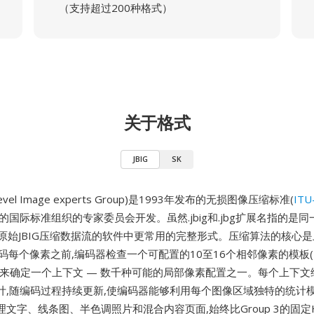
（支持超过200种格式）
关于格式
JBIG
SK
 Bi-level Image experts Group)是1993年发布的无损图像压缩标准(
ITU
同的国际标准组织的专家委员会开发。虽然.jbig和.jbg扩展名指的是
是处理原始JBIG压缩数据流的软件中更常用的完整形式。压缩算法的核心
编码每个像素之前,编码器检查一个可配置的10至16个相邻像素的模板
)来确定一个上下文 — 数千种可能的局部像素配置之一。每个上下文
计,随编码过程持续更新,使编码器能够利用每个图像区域独特的统计
文字、线条图、半色调照片和混合内容页面,始终比Group 3的固定Hu