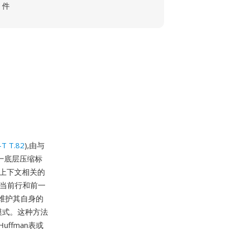
件
-T T.82
),由与
同一底层压缩标
是上下文相关的
(当前行和前一
维护其自身的
模式。这种方法
ffman表或