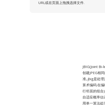
URL或在页面上拖拽选择文件.
JBIG(Joint
创建JPEG相
准,.jbig
算术编码:在
行邻居的组合
自适应概率估
用单一算法处理