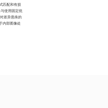
了模式匹配和有损
:与使用固定统
征,对差异悬殊的
于内部图像处