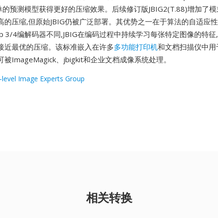
较简单的预测模型获得更好的压缩效果。后续修订版JBIG2(T.88)增加
高的压缩,但原始JBIG仍被广泛部署。其优势之一在于算法的自适应性
up 3/4编解码器不同,JBIG在编码过程中持续学习每张特定图像的特
接近最优的压缩。该标准嵌入在许多
多功能打印机
和文档扫描仪中用
可被ImageMagick、jbigkit和企业文档成像系统处理。
i-level Image Experts Group
相关转换