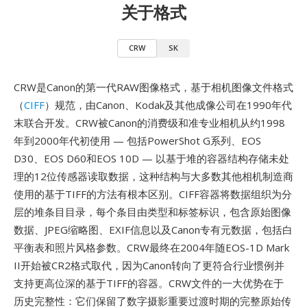
关于格式
CRW
SK
CRW是Canon的第一代RAW图像格式，基于相机图像文件格式
（
CIFF
）规范，由Canon、Kodak及其他成像公司在1990年代
末联合开发。CRW被Canon的消费级和准专业相机从约1998
年到2000年代初使用 — 包括PowerShot G系列、EOS
D30、EOS D60和EOS 10D — 以基于堆的容器结构存储未处
理的12位传感器读取数据，这种结构与大多数其他相机制造商
使用的基于TIFF的方法有根本区别。CIFF容器将数据组织为分
层的堆条目目录，每个条目由类型和标签标识，包含原始图像
数据、JPEG缩略图、EXIF信息以及Canon专有元数据，包括白
平衡表和照片风格参数。CRW最终在2004年随EOS-1D Mark
II开始被CR2格式取代，因为Canon转向了更符合行业惯例并
支持更高位深的基于TIFF的容器。CRW文件的一大优势在于
历史完整性：它们保留了数字摄影重要过渡时期的完整原始传