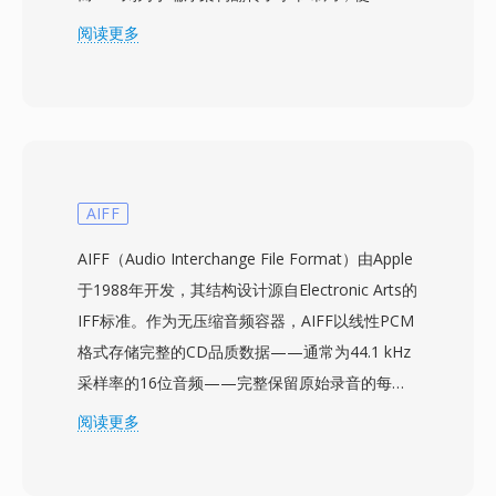
理器可以直接进行内存映射而无需运行时字节交换
阅读更多
的开销。底层数据载荷为未压缩线性PCM，最高
支持24位深度和96 kHz采样率，保留完整的录音
棚级保真度。由于没有有损编码环节，录音可经受
无限次编辑循环而零代际损失——这在录制和混
音过程中是至关重要的特性。SoX命令行工具保持
着对FAP的读写支持，使其成为将遗留PARIS工作
AIFF
项目转换为现代格式最便捷的工具。尽管起源小
AIFF（Audio Interchange File Format）由Apple
众，FAP展现了扎实的工程设计：头部精简且确定
于1988年开发，其结构设计源自Electronic Arts的
性强，消除了块式容器中有时出现的模糊性。其优
IFF标准。作为无压缩音频容器，AIFF以线性PCM
势包括比特精确的音频保留、因原生字节序而在
格式存储完整的CD品质数据——通常为44.1 kHz
x86硬件上实现的快速I/O，以及与原始PCM工具
采样率的16位音频——完整保留原始录音的每一
的便捷互操作性。
个细节，不进行有损编码。该格式以块结构组织内
阅读更多
容，还可携带标记、乐器定义和注释等元数据。
macOS平台上的专业音频工程师经常依赖AIFF，