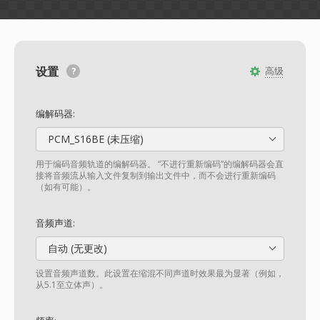
设置
高级
编解码器:
PCM_S16BE (未压缩)
用于编码音频轨道的编解码器。 “不进行重新编码”的编解码器会直
接将音频流从输入文件复制到输出文件中，而不会进行重新编码
（如有可能）。
音频声道:
自动 (无更改)
设置音频声道数。此设置在缩混不同声道时效果最为显著（例如，
从5.1至立体声）。