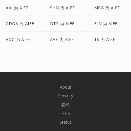
AVI 为 AIFF
SHN 为 AIFF
MPG 为 AIFF
CDDA 为 AIFF
DTS 为 AIFF
FLV 为 AIFF
VOC 为 AIFF
AAF 为 AIFF
TS 为 AIFF
About
Security
格式
Help
Status