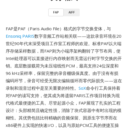
FAP
AIFF
FAP是PAF（Paris Audio File）格式的字节交换变体，与
Ensoniq PARIS
数字音频工作站相关联——这款录音环境在20
世纪90年代末深受项目工作室工程师的欢迎。标准PAF以大端
序存储采样数据，而FAP则为小端序架构翻转了字节布局，使
Intel处理器可以直接进行内存映射而无需运行时字节交换的开
销。底层数据载荷为未压缩线性PCM，最高支持24位深度和
96 kHz采样率，保留完整的录音棚级保真度。由于没有有损
编码环节，录音可经受无限次编辑循环而零代际损失——这在
录制和混音过程中是至关重要的特性。
SoX
命令行工具保持着
对FAP的读写支持，使其成为将遗留PARIS工作项目转换为现
代格式最便捷的工具。尽管起源小众，FAP展现了扎实的工程
设计：头部精简且确定性强，消除了块式容器中有时出现的模
糊性。其优势包括比特精确的音频保留、因原生字节序而在
x86硬件上实现的快速I/O，以及与原始PCM工具的便捷互操