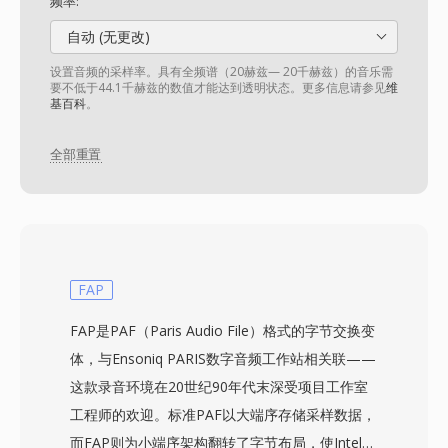
频率:
自动 (无更改)
设置音频的采样率。具有全频谱（20赫兹— 20千赫兹）的音乐需
要不低于44.1千赫兹的数值才能达到透明状态。更多信息请参见
维
基百科
。
全部重置
FAP
FAP是PAF（Paris Audio File）格式的字节交换变
体，与Ensoniq PARIS数字音频工作站相关联——
这款录音环境在20世纪90年代末深受项目工作室
工程师的欢迎。标准PAF以大端序存储采样数据，
而FAP则为小端序架构翻转了字节布局，使Intel处