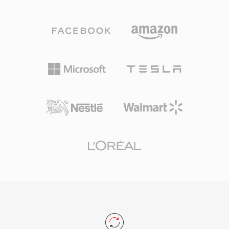
因为它在编辑和母带制作的每个阶段都能保证比特
级的完美保真度。一个显著优势是零代际损失：与
MP3或AAC不同，反复保存不会降低信号质量。
另一个强项是与Apple专业工具的无缝集成，包括
Logic Pro和GarageBand，AIFF在这些软件中作
为原生工作格式使用。该容器支持多种采样率和最
高32位的位深度，可满足超越CD品质规格的高分
辨率工作流需求。对于优先考虑无损完整性而非存
储效率的用户，AIFF在录音行业中始终是值得信
赖的选择。