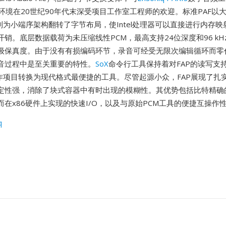
环境在20世纪90年代末深受项目工作室工程师的欢迎。标准PAF以
则为小端序架构翻转了字节布局，使Intel处理器可以直接进行内存
销。底层数据载荷为未压缩线性PCM，最高支持24位深度和96 kH
级保真度。由于没有有损编码环节，录音可经受无限次编辑循环而零
音过程中是至关重要的特性。
SoX
命令行工具保持着对FAP的读写支
S工作项目转换为现代格式最便捷的工具。尽管起源小众，FAP展现了扎
定性强，消除了块式容器中有时出现的模糊性。其优势包括比特精确
在x86硬件上实现的快速I/O，以及与原始PCM工具的便捷互操作
q