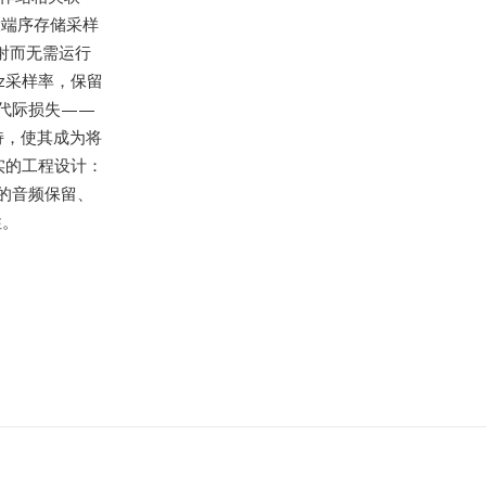
大端序存储采样
映射而无需运行
z采样率，保留
代际损失——
持，使其成为将
实的工程设计：
的音频保留、
性。