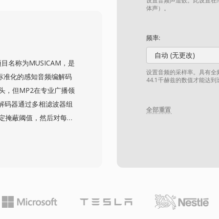
工作项目转换为现代格式最便
设置音频声道数。此设置在缩
体声）。
的工程设计：头部精简且
糊性。其优势包括比特精
频率:
实现的快速I/O，以及与
自动 (无更改)
原始项目名称为MUSICAM，是
设置音频的采样率。具有全频
93年标准化的感知音频编解码
44.1千赫兹的数值才能达
头，但MP2在专业广播领
解码器通过多相滤波器组
全部重置
确定掩蔽阈值，然后对每个
部署对立体声使用192-
器复杂度和更好的抗误码性能下
字电视、DAB数字广播和
格式。编码延迟也更短，这
特性。标准化数十年后，
错误下的优雅降级对无线信
链，以及在欧洲和亚洲广