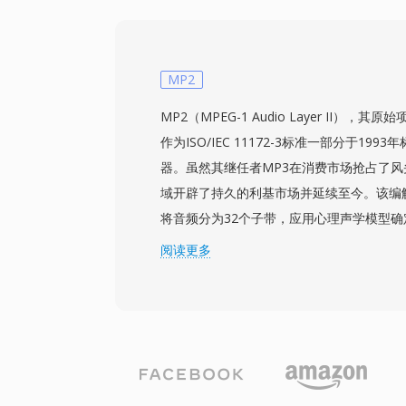
FAP的读写支持，使其成为将遗留PARIS
捷的工具。尽管起源小众，FAP展现了扎实
确定性强，消除了块式容器中有时出现的模
确的音频保留、因原生字节序而在x86硬件上
MP2
原始PCM工具的便捷互操作性。
MP2（MPEG-1 Audio Layer II），其
作为ISO/IEC 11172-3标准一部分于19
器。虽然其继任者MP3在消费市场抢占了风
域开辟了持久的利基市场并延续至今。该编
将音频分为32个子带，应用心理声学模型
子带进行量化和Huffman编码。典型的广播
阅读更多
384 kbps，在比Layer III更低的编码
实现透明音质。这些特性解释了为何DVB数
HDV摄像机标准都将MP2列为强制或优先
对唇音同步至关重要的直播来说是一项重要
三大优势使MP2持续保持相关性：在传输
号至关重要，极低的编码延迟适合实时广播