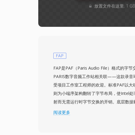
放置文件在这里. 1 
FAP
FAP是PAF（Paris Audio File）格式的字
PARIS数字音频工作站相关联——这款录音
受项目工作室工程师的欢迎。标准PAF以大
则为小端序架构翻转了字节布局，使Intel
射而无需运行时字节交换的开销。底层数据
最高支持24位深度和96 kHz采样率，保
阅读更多
于没有有损编码环节，录音可经受无限次编
这在录制和混音过程中是至关重要的特性。S