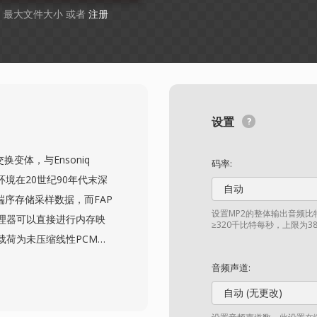
GB 最大文件大小 或者
注册
设置
节交换变体，与Ensoniq
码率:
环境在20世纪90年代末深
自动
端序存储采样数据，而FAP
设置MP2的整体输出音频比
处理器可以直接进行内存映
≥320千比特每秒，上限为3
载荷为未压缩线性PCM，
留完整的录音棚级保真度。由
音频声道:
辑循环而零代际损失——
自动 (无更改)
oX命令行工具保持着对