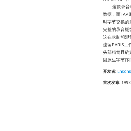
——这款录音
数据，而FAP
时字节交换的开
完整的录音棚
这在录制和混
遗留PARI
头部精简且确
因原生字节序而
开发者
:
Ensoni
首次发布
: 1998