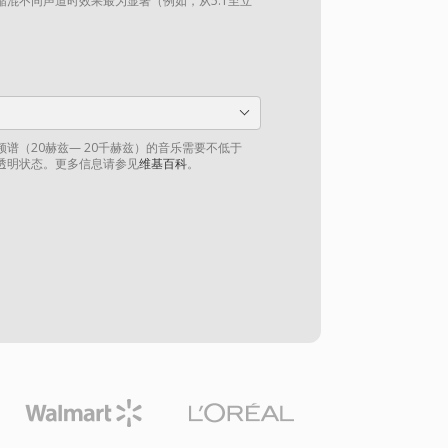
混不同声道时效果最为显著（例如，从5.1至立
谱（20赫兹— 20千赫兹）的音乐需要不低于
到透明状态。更多信息请参见
维基百科
。