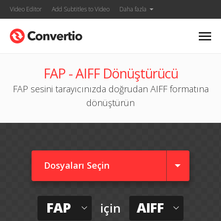
Video Editor
Add Subtitles to Video
Daha fazla
FAP - AIFF Dönüştürücü
FAP sesini tarayıcınızda doğrudan AIFF formatına
dönüştürün
Dosyaları Seçin
FAP
AIFF
için