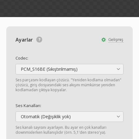
Ayarlar
Gelişmiş
Codec:
PCM_S16BE (Sıkıştırılmamış)
Ses parçasını kodlayan çözücü. "Yeniden kodlama olmadan"
çözücü, giriş dosyasındaki ses akışını mümkünse yeniden
kodlamadan çıktıya kopyalar.
Ses Kanalları:
Otomatik (Değişiklik yok)
Ses kanalı sayısını ayarlayın. Bu ayar en çok kanalları
downmixlerken kullanışlıdır (örn. 5,1'den stereo'ya).