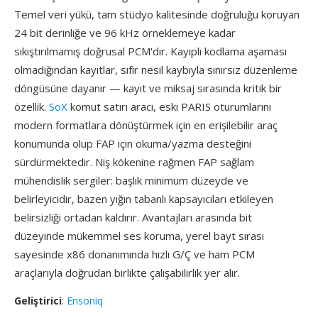
Temel veri yükü, tam stüdyo kalitesinde doğruluğu koruyan
24 bit derinliğe ve 96 kHz örneklemeye kadar
sıkıştırılmamış doğrusal PCM'dır. Kayıplı kodlama aşaması
olmadığından kayıtlar, sıfır nesil kaybıyla sınırsız düzenleme
döngüsüne dayanır — kayıt ve miksaj sırasında kritik bir
özellik.
SoX
komut satırı aracı, eski PARIS oturumlarını
modern formatlara dönüştürmek için en erişilebilir araç
konumunda olup FAP için okuma/yazma desteğini
sürdürmektedir. Niş kökenine rağmen FAP sağlam
mühendislik sergiler: başlık minimum düzeyde ve
belirleyicidir, bazen yığın tabanlı kapsayıcıları etkileyen
belirsizliği ortadan kaldırır. Avantajları arasında bit
düzeyinde mükemmel ses koruma, yerel bayt sırası
sayesinde x86 donanımında hızlı G/Ç ve ham PCM
araçlarıyla doğrudan birlikte çalışabilirlik yer alır.
Geliştirici
:
Ensoniq