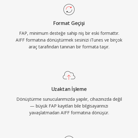
bite kadar çoklu örnekleme hızlarını ve bit
derinliklerini destekler. Depolama verimliliğinden
Format Geçişi
çok kayıpsız bütünlüğe öncelik veren herkes için
FAP, minimum desteğe sahip niş bir eski formattır.
AIFF, kayıt endüstrisi genelinde güvenilir bir
AIFF formatına dönüştürmek sesinizi iTunes ve birçok
seçenek olmaya devam etmektedir.
araç tarafından tanınan bir formata taşır.
Uzaktan İşleme
Dönüştürme sunucularımızda yapılır, cihazınızda değil
— büyük FAP kayıtları bile bilgisayarınızı
yavaşlatmadan AIFF formatına dönüşür.