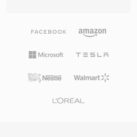
için en erişilebilir araç konumunda olup FAP için
kayıplı kodlama olmadan korur. Format, içeriği
okuma/yazma desteğini sürdürmektedir. Niş
işaretçiler, enstrüman tanımları ve yorumlar gibi
kökenine rağmen FAP sağlam mühendislik
üst verileri de taşıyabilen yığınlar halinde
sergiler: başlık minimum düzeyde ve
düzenler. macOS üzerinde çalışan profesyonel
belirleyicidir, bazen yığın tabanlı kapsayıcıları
ses mühendisleri, düzenleme ve mastering
etkileyen belirsizliği ortadan kaldırır. Avantajları
sürecinin her aşamasında bit düzeyinde
arasında bit düzeyinde mükemmel ses koruma,
kusursuz doğruluk garantisi verdiği için
yerel bayt sırası sayesinde x86 donanımında
AIFF&#039;e sıklıkla güvenir. Önemli bir avantajı
hızlı G/Ç ve ham PCM araçlarıyla doğrudan
sıfır nesil kaybıdır: MP3 veya AAC&#039;nın
birlikte çalışabilirlik yer alır.
aksine, tekrarlanan kayıtlar sinyali asla bozmaz.
Bir diğer güçlü yönü, AIFF&#039;ın yerel
çalışma formatı olarak kullanıldığı Logic Pro ve
GarageBand dahil Apple&#039;ın profesyonel
araçlarıyla sorunsuz entegrasyondur. Kapsayıcı,
CD kalitesi spesifikasyonlarını aşan yüksek
çözünürlüklü iş akışlarına uyum sağlayarak 32