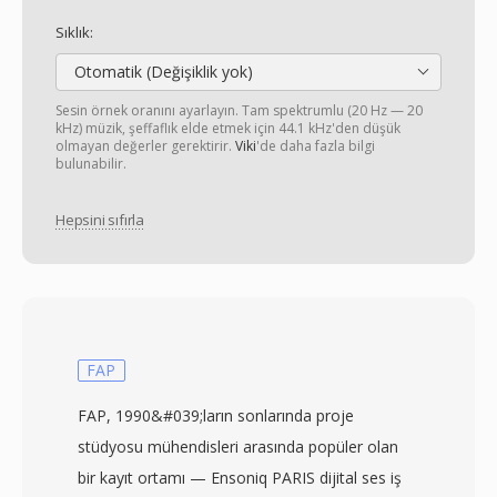
Sıklık:
Otomatik (Değişiklik yok)
Sesin örnek oranını ayarlayın. Tam spektrumlu (20 Hz — 20
kHz) müzik, şeffaflık elde etmek için 44.1 kHz'den düşük
olmayan değerler gerektirir.
Viki
'de daha fazla bilgi
bulunabilir.
Hepsini sıfırla
FAP
FAP, 1990&#039;ların sonlarında proje
stüdyosu mühendisleri arasında popüler olan
bir kayıt ortamı — Ensoniq PARIS dijital ses iş