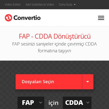
Video Editor
Add Subtitles to Video
Daha fazla
FAP - CDDA Dönüştürücü
FAP sesinizi saniyeler içinde çevrimiçi CDDA
formatına taşıyın
Dosyaları Seçin
FAP
CDDA
için