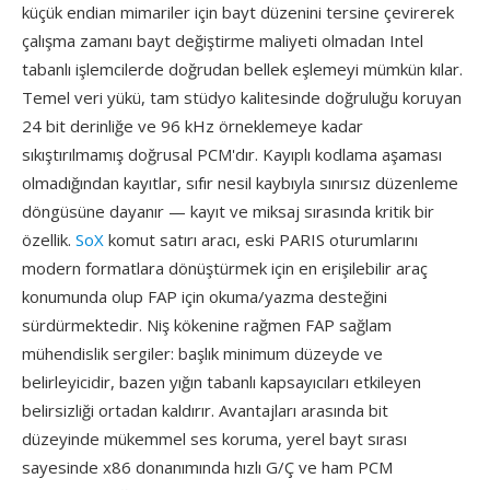
küçük endian mimariler için bayt düzenini tersine çevirerek
çalışma zamanı bayt değiştirme maliyeti olmadan Intel
tabanlı işlemcilerde doğrudan bellek eşlemeyi mümkün kılar.
Temel veri yükü, tam stüdyo kalitesinde doğruluğu koruyan
24 bit derinliğe ve 96 kHz örneklemeye kadar
sıkıştırılmamış doğrusal PCM'dır. Kayıplı kodlama aşaması
olmadığından kayıtlar, sıfır nesil kaybıyla sınırsız düzenleme
döngüsüne dayanır — kayıt ve miksaj sırasında kritik bir
özellik.
SoX
komut satırı aracı, eski PARIS oturumlarını
modern formatlara dönüştürmek için en erişilebilir araç
konumunda olup FAP için okuma/yazma desteğini
sürdürmektedir. Niş kökenine rağmen FAP sağlam
mühendislik sergiler: başlık minimum düzeyde ve
belirleyicidir, bazen yığın tabanlı kapsayıcıları etkileyen
belirsizliği ortadan kaldırır. Avantajları arasında bit
düzeyinde mükemmel ses koruma, yerel bayt sırası
sayesinde x86 donanımında hızlı G/Ç ve ham PCM