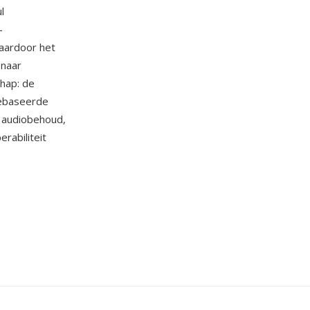
l
-
aardoor het
 naar
hap: de
gebaseerde
e audiobehoud,
rabiliteit