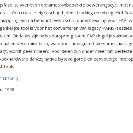
gsfase is, overleven opnames onbeperkte bewerkingscycli met nu
ies — één cruciale eigenschap tijdens tracking en mixing. Het
SoX
lhulpprogramma behoudt lees-/schrijfondersteuning voor FAP, w
ankelijke tool is voor het converteren van legacy PARIS-sessies
ten. Ondanks zijn niche-oorsprong toont FAP degelijk vakmansc
imaal en deterministisch, waardoor ambiguiteit die soms chunk-
aagt, wordt geelimineerd. Voordelen zijn onder meer bit-perfect
 x86-hardware dankzij native bytevolgorde en eenvoudige interope
-tools.
r
:
Ensoniq
se
: 1998