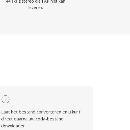
44.1kHz stereo die FAP niet kan
leveren.
3
Laat het bestand converteren en u kunt
direct daarna uw cdda-bestand
downloaden