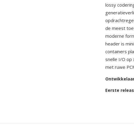
lossy coderin
generatieverl
opdrachtrege
de meest toeg
moderne forma
header is min
containers pl
snelle I/O op
met ruwe PCM
Ontwikkelaa
Eerste relea