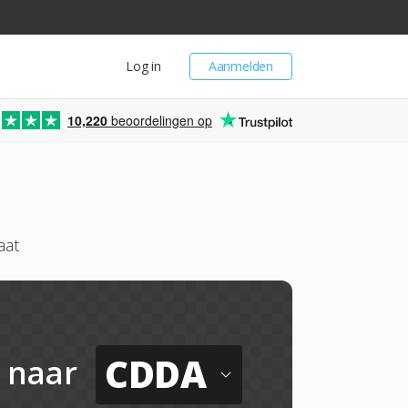
Log in
Aanmelden
10,220
beoordelingen op
aat
CDDA
naar