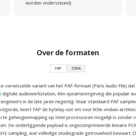
worden ondersteund)
Over de formaten
FAP
CDDA
e-verwisselde variant van het PAF-formaat (Paris Audio File) dat 
S
digitale audiowerkstation, één opnameomgeving die populair w
-engineers in de late jaren negentig. Waar standaard PAF sample
-volgorde, keert FAP de bytelay-out om voor little-endian-architec
cte geheugenmapping op Intel-processoren mogelijk is zonder r
en. De onderliggende payload is ongecomprimeerde lineaire PCM
kHz sampling, wat volledige studiograde getrouwheid bewaart. 