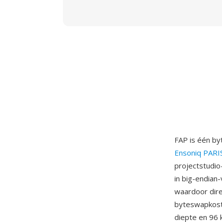
FAP is één byt
Ensoniq PARI
projectstudio
in big-endian
waardoor dire
byteswapkost
diepte en 96 