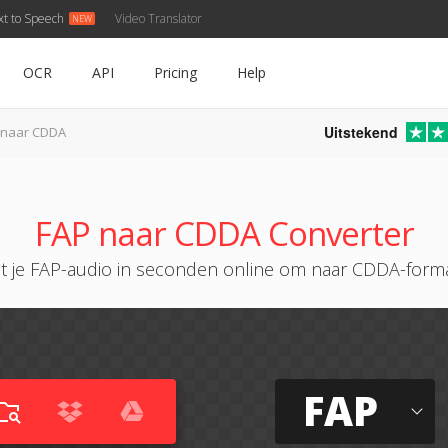
xt to Speech
Video Translator
OCR
API
Pricing
Help
Uitstekend
 naar CDDA
FAP naar CDDA Converter
t je FAP-audio in seconden online om naar CDDA-form
FAP