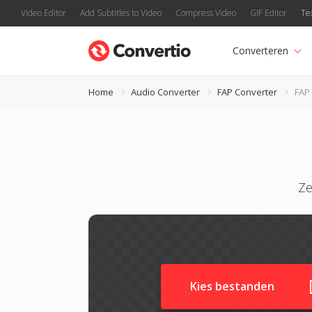
Video Editor
Add Subtitles to Video
Compress Video
GIF Editor
Te
Converteren
Home
Audio Converter
FAP Converter
FAP
Ze
Kies bestanden