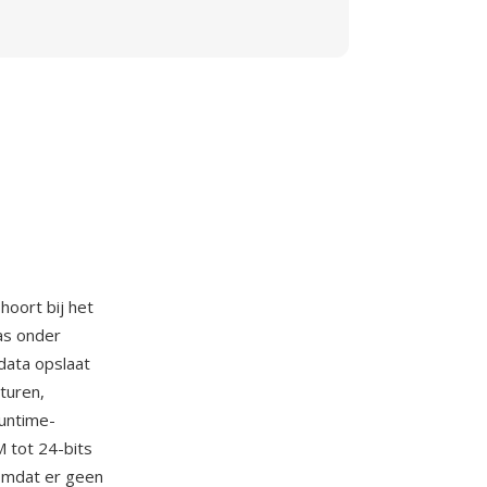
hoort bij het
as onder
data opslaat
turen,
untime-
 tot 24-bits
Omdat er geen