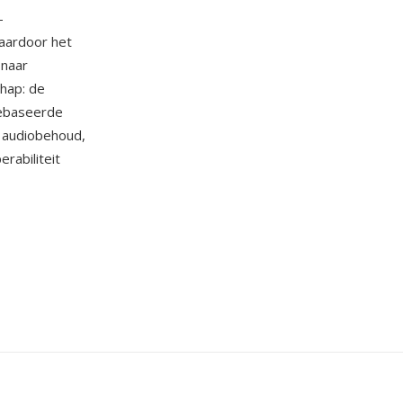
-
aardoor het
 naar
hap: de
gebaseerde
e audiobehoud,
rabiliteit