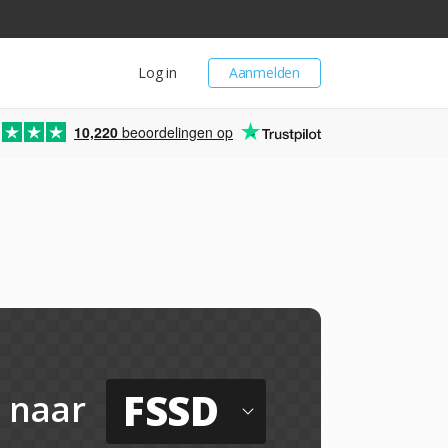
Log in
Aanmelden
10,220
beoordelingen op
FSSD
naar