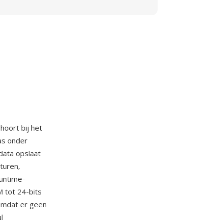
hoort bij het
as onder
data opslaat
turen,
untime-
 tot 24-bits
Omdat er geen
l