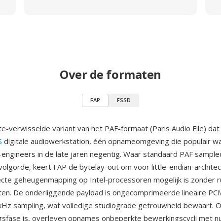
Over de formaten
FAP
FSSD
e-verwisselde variant van het PAF-formaat (Paris Audio File) dat 
S
digitale audiowerkstation, één opnameomgeving die populair w
-engineers in de late jaren negentig. Waar standaard PAF sample
-volgorde, keert FAP de bytelay-out om voor little-endian-architec
cte geheugenmapping op Intel-processoren mogelijk is zonder r
en. De onderliggende payload is ongecomprimeerde lineaire PCM
kHz sampling, wat volledige studiograde getrouwheid bewaart. 
gsfase is, overleven opnames onbeperkte bewerkingscycli met nu