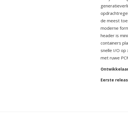
generatieverl
opdrachtrege
de meest toeg
moderne forma
header is min
containers pl
snelle I/O op
met ruwe PCM
Ontwikkelaa
Eerste relea