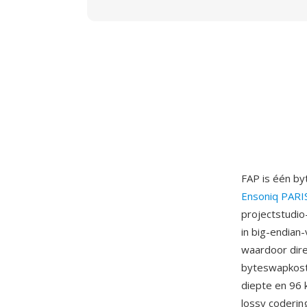
FAP is één byt
Ensoniq PARI
projectstudio
in big-endian
waardoor dire
byteswapkost
diepte en 96 
lossy coderin