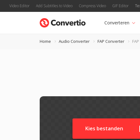
Video Editor
Add Subtitles to Video
Compress Video
GIF Editor
Te
Converteren
Home
Audio Converter
FAP Converter
FAP
Kies bestanden