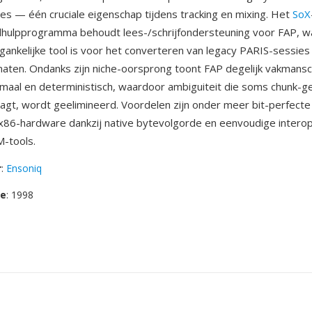
ies — één cruciale eigenschap tijdens tracking en mixing. Het
SoX
lhulpprogramma behoudt lees-/schrijfondersteuning voor FAP, w
ankelijke tool is voor het converteren van legacy PARIS-sessies
ten. Ondanks zijn niche-oorsprong toont FAP degelijk vakmansc
imaal en deterministisch, waardoor ambiguiteit die soms chunk-
aagt, wordt geelimineerd. Voordelen zijn onder meer bit-perfect
 x86-hardware dankzij native bytevolgorde en eenvoudige interope
-tools.
r
:
Ensoniq
se
: 1998