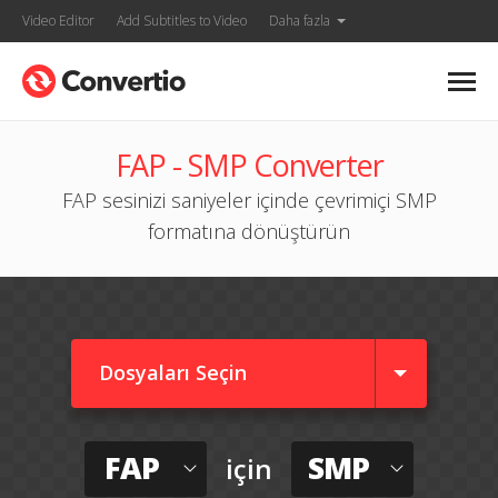
Video Editor
Add Subtitles to Video
Daha fazla
FAP - SMP Converter
FAP sesinizi saniyeler içinde çevrimiçi SMP
formatına dönüştürün
Dosyaları Seçin
FAP
SMP
için