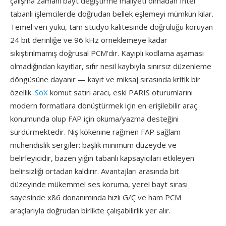
çalışma zamanı bayt değiştirme maliyeti olmadan Intel
tabanlı işlemcilerde doğrudan bellek eşlemeyi mümkün kılar.
Temel veri yükü, tam stüdyo kalitesinde doğruluğu koruyan
24 bit derinliğe ve 96 kHz örneklemeye kadar
sıkıştırılmamış doğrusal PCM'dır. Kayıplı kodlama aşaması
olmadığından kayıtlar, sıfır nesil kaybıyla sınırsız düzenleme
döngüsüne dayanır — kayıt ve miksaj sırasında kritik bir
özellik.
SoX
komut satırı aracı, eski PARIS oturumlarını
modern formatlara dönüştürmek için en erişilebilir araç
konumunda olup FAP için okuma/yazma desteğini
sürdürmektedir. Niş kökenine rağmen FAP sağlam
mühendislik sergiler: başlık minimum düzeyde ve
belirleyicidir, bazen yığın tabanlı kapsayıcıları etkileyen
belirsizliği ortadan kaldırır. Avantajları arasında bit
düzeyinde mükemmel ses koruma, yerel bayt sırası
sayesinde x86 donanımında hızlı G/Ç ve ham PCM
araçlarıyla doğrudan birlikte çalışabilirlik yer alır.