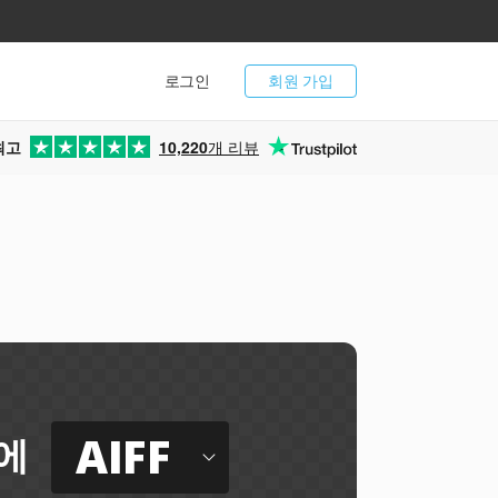
로그인
회원 가입
최고
10,220
개 리뷰
AIFF
에