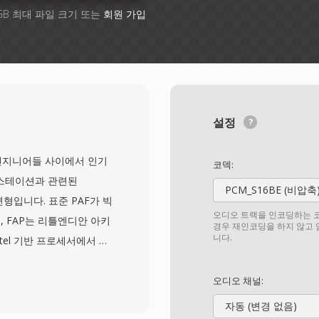
GB 최대 파일 크기 또는
회원 가입
설정
 엔지니어들 사이에서 인기
코덱:
워크스테이션과 관련된
PCM_S16BE (비압축
스왑 변형입니다. 표준 PAF가 빅
오디오 트랙을 인코딩하는 코
 FAP는 리틀엔디안 아키
경우 재인코딩을 하지 않고
니다.
tel 기반 프로세서에서 런
핑이 가능합니다. 기본 페
플링의 비압축 리니어 PCM
오디오 채널:
합니다. 손실 코딩 단계
자동 (변경 없음)