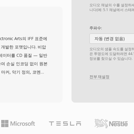
제한 편집 사이클을 거쳐도
오디오 채널의 수를 설정하세
한 특성입니다. SoX 명
니다(예: 5.1 채널에서 스
, 레거시 PARIS 세션을
 도구입니다. 틈새 출신에
주파수:
보여줍니다: 헤더가 최소화
lectronic Arts의 IFF 표준에
자동 (변경 없음)
 가끔 발생하는 모호함을
이 개발한 포맷입니다. 비압
오디오의 샘플 속도를 설정하세요
디오 보존, 네이티브 바
은 투명도에 도달하려면 44.
 데이터를 CD 품질 — 일반
정보를 찾으실 수 있습니다.
/O, 원시 PCM 도구와의
장하여 손실 인코딩 없이 원본
마커, 악기 정의, 코멘트
전부 재설정
성됩니다. macOS 환경
링의 모든 단계에서 비트
FF를 자주 사용합니다. 중
: MP3나 AAC와 달리
 또 다른 강점은 Logic
전문 도구들과의 원활한 통합으
. 이 컨테이너는 32비트까