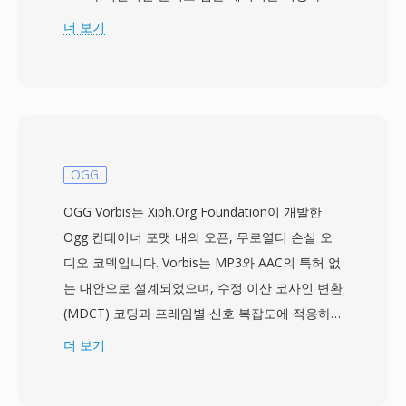
반면, FAP는 리틀엔디안 아키텍처를 위해 바이트
더 보기
레이아웃을 반전시켜 Intel 기반 프로세서에서 런
타임 바이트 스왑 비용 없이 직접 메모리 매핑이
가능합니다. 기본 페이로드는 최대 24비트 심도와
96 kHz 샘플링의 비압축 리니어 PCM으로, 완전
한 스튜디오 등급의 충실도를 보존합니다. 손실 코
딩 단계가 없으므로 녹음은 트래킹과 믹싱 중에 무
OGG
제한 편집 사이클을 거쳐도 세대 손실이 전혀 없습
OGG Vorbis는 Xiph.Org Foundation이 개발한
니다 — 이는 매우 중요한 특성입니다. SoX 명령
Ogg 컨테이너 포맷 내의 오픈, 무로열티 손실 오
행 유틸리티는 FAP의 읽기/쓰기를 지원하여, 레거
디오 코덱입니다. Vorbis는 MP3와 AAC의 특허 없
시 PARIS 세션을 현대 포맷으로 변환하는 가장 접
는 대안으로 설계되었으며, 수정 이산 코사인 변환
근하기 쉬운 도구입니다. 틈새 출신에도 불구하고,
(MDCT) 코딩과 프레임별 신호 복잡도에 적응하
FAP는 견실한 엔지니어링을 보여줍니다: 헤더가
는 가변 비트레이트 인코딩을 사용합니다. 블라인
더 보기
최소화되고 결정적이어서 청크 기반 컨테이너에
드 청취 테스트에서 Vorbis는 특히 96~192 kbps
서 가끔 발생하는 모호함을 제거합니다. 장점으로
범위에서 MP3와 동등하거나 이를 능가하는 지각
는 비트 단위 완벽한 오디오 보존, 네이티브 바이