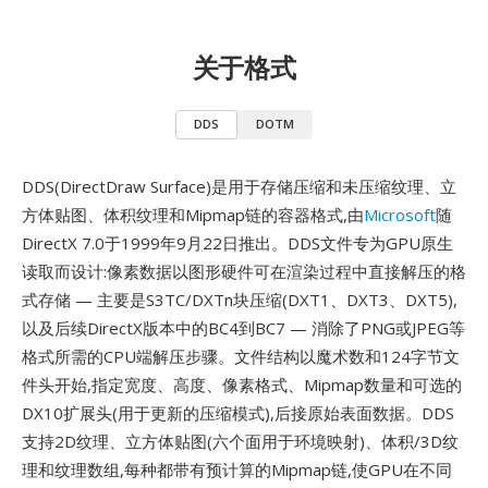
关于格式
DDS
DOTM
DDS(DirectDraw Surface)是用于存储压缩和未压缩纹理、立
方体贴图、体积纹理和Mipmap链的容器格式,由
Microsoft
随
DirectX 7.0于1999年9月22日推出。DDS文件专为GPU原生
读取而设计:像素数据以图形硬件可在渲染过程中直接解压的格
式存储 — 主要是S3TC/DXTn块压缩(DXT1、DXT3、DXT5),
以及后续DirectX版本中的BC4到BC7 — 消除了PNG或JPEG等
格式所需的CPU端解压步骤。文件结构以魔术数和124字节文
件头开始,指定宽度、高度、像素格式、Mipmap数量和可选的
DX10扩展头(用于更新的压缩模式),后接原始表面数据。DDS
支持2D纹理、立方体贴图(六个面用于环境映射)、体积/3D纹
理和纹理数组,每种都带有预计算的Mipmap链,使GPU在不同