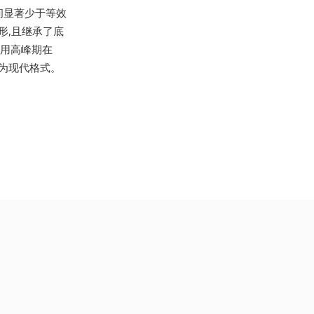
间显著少于等效
形,且继承了底
使用高峰期在
换为现代格式。