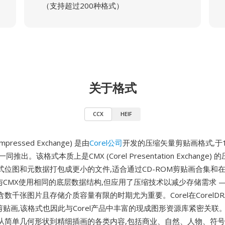
（支持超过200种格式）
关于格式
CCX
HEIF
Compressed Exchange) 是由
Corel公司
开发的压缩矢量剪贴画格式,于1
 5一同推出。该格式本质上是CMX (Corel Presentation Exchange)
式位图和元数据打包成更小的文件,适合通过CD-ROM剪贴画合集和
与CMX使用相同的底层数据结构,但应用了压缩技术以减少存储需求 — 
数千张图片且存储介质容量有限的时期尤为重要。Corel在CorelD
剪贴画,该格式也因此与Corel产品中丰富的现成图形资源库紧密关联。
从简单几何形状到精细插画的各类内容,包括商业、自然、人物、符