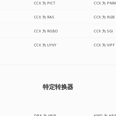
CCX 为 PICT
CCX 为 PNM
CCX 为 RAS
CCX 为 RGB
CCX 为 RGBO
CCX 为 SGI
CCX 为 UYVY
CCX 为 VIFF
特定转换器
DBK 为 HEIF
KWD 为 HEI