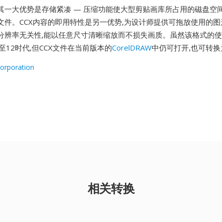
其一大优势是存储紧凑 — 压缩功能使大型剪贴画库所占用的磁盘空
文件。CCX内容的即用特性是另一优势,为设计师提供可拖放使用的图
分辨率无关性,能以任意尺寸清晰缩放而不损失画质。虽然该格式的
W 5至12时代,但CCX文件在当前版本的
CorelDRAW
中仍可打开,也可转
Corporation
相关转换