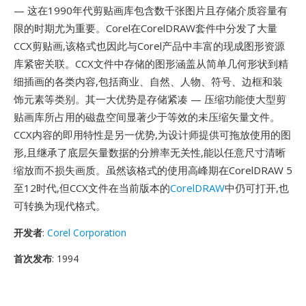
— 这在1990年代剪贴画库包含数千张图片且存储介质容量有
限的时期尤为重要。Corel在CorelDRAW套件中分发了大量
CCX剪贴画,该格式也因此与Corel产品中丰富的现成图形资源
库紧密关联。CCX文件中存储的图形涵盖从简单几何形状到精
细插画的各类内容,包括商业、自然、人物、符号、边框和装
饰元素等类别。其一大优势是存储紧凑 — 压缩功能使大型剪
贴画库所占用的磁盘空间显著少于等效的未压缩矢量文件。
CCX内容的即用特性是另一优势,为设计师提供可拖放使用的图
形,且继承了底层矢量数据的分辨率无关性,能以任意尺寸清晰
缩放而不损失画质。虽然该格式的使用高峰期在CorelDRAW 5
至12时代,但CCX文件在当前版本的
CorelDRAW
中仍可打开,也
可转换为现代格式。
开发者
:
Corel Corporation
首次发布
: 1994