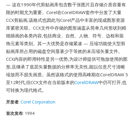
— 这在1990年代剪贴画库包含数千张图片且存储介质容量有
限的时期尤为重要。Corel在CorelDRAW套件中分发了大量
CCX剪贴画,该格式也因此与Corel产品中丰富的现成图形资源
库紧密关联。CCX文件中存储的图形涵盖从简单几何形状到精
细插画的各类内容,包括商业、自然、人物、符号、边框和装
饰元素等类别。其一大优势是存储紧凑 — 压缩功能使大型剪
贴画库所占用的磁盘空间显著少于等效的未压缩矢量文件。
CCX内容的即用特性是另一优势,为设计师提供可拖放使用的图
形,且继承了底层矢量数据的分辨率无关性,能以任意尺寸清晰
缩放而不损失画质。虽然该格式的使用高峰期在CorelDRAW 5
至12时代,但CCX文件在当前版本的
CorelDRAW
中仍可打开,也
可转换为现代格式。
开发者
:
Corel Corporation
首次发布
: 1994