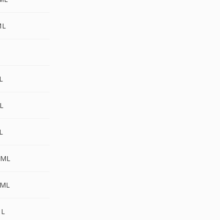
ML
L
L
L
TML
TML
ML