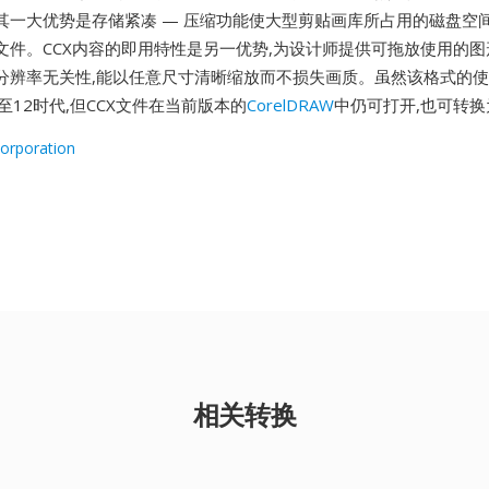
其一大优势是存储紧凑 — 压缩功能使大型剪贴画库所占用的磁盘空
文件。CCX内容的即用特性是另一优势,为设计师提供可拖放使用的图
分辨率无关性,能以任意尺寸清晰缩放而不损失画质。虽然该格式的
W 5至12时代,但CCX文件在当前版本的
CorelDRAW
中仍可打开,也可转
Corporation
相关转换