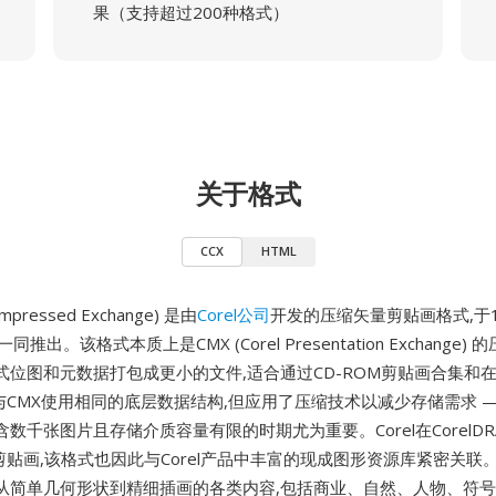
果（支持超过200种格式）
关于格式
CCX
HTML
Compressed Exchange) 是由
Corel公司
开发的压缩矢量剪贴画格式,于1
 5一同推出。该格式本质上是CMX (Corel Presentation Exchange)
式位图和元数据打包成更小的文件,适合通过CD-ROM剪贴画合集和
与CMX使用相同的底层数据结构,但应用了压缩技术以减少存储需求 — 
数千张图片且存储介质容量有限的时期尤为重要。Corel在CorelD
剪贴画,该格式也因此与Corel产品中丰富的现成图形资源库紧密关联。
从简单几何形状到精细插画的各类内容,包括商业、自然、人物、符