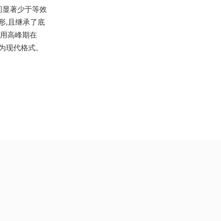
间显著少于等效
形,且继承了底
使用高峰期在
换为现代格式。