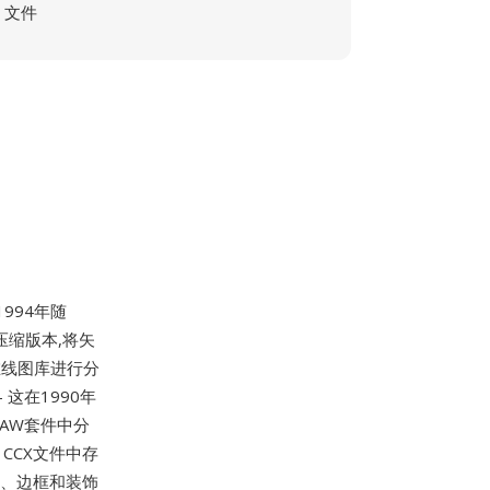
文件
994年随
 的压缩版本,将矢
在线图库进行分
这在1990年
RAW套件中分
CCX文件中存
号、边框和装饰