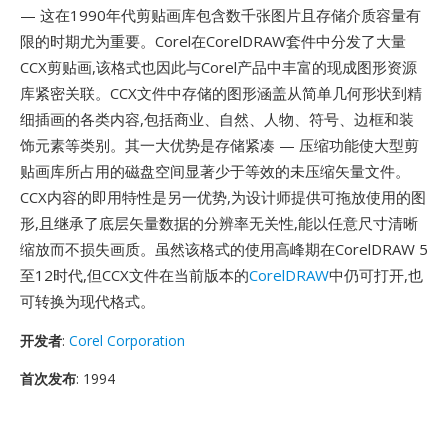
— 这在1990年代剪贴画库包含数千张图片且存储介质容量有
限的时期尤为重要。Corel在CorelDRAW套件中分发了大量
CCX剪贴画,该格式也因此与Corel产品中丰富的现成图形资源
库紧密关联。CCX文件中存储的图形涵盖从简单几何形状到精
细插画的各类内容,包括商业、自然、人物、符号、边框和装
饰元素等类别。其一大优势是存储紧凑 — 压缩功能使大型剪
贴画库所占用的磁盘空间显著少于等效的未压缩矢量文件。
CCX内容的即用特性是另一优势,为设计师提供可拖放使用的图
形,且继承了底层矢量数据的分辨率无关性,能以任意尺寸清晰
缩放而不损失画质。虽然该格式的使用高峰期在CorelDRAW 5
至12时代,但CCX文件在当前版本的
CorelDRAW
中仍可打开,也
可转换为现代格式。
开发者
:
Corel Corporation
首次发布
: 1994