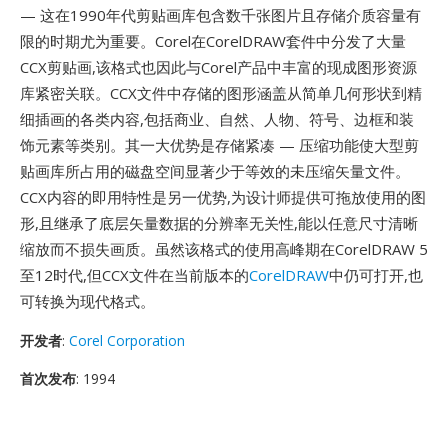
— 这在1990年代剪贴画库包含数千张图片且存储介质容量有
限的时期尤为重要。Corel在CorelDRAW套件中分发了大量
CCX剪贴画,该格式也因此与Corel产品中丰富的现成图形资源
库紧密关联。CCX文件中存储的图形涵盖从简单几何形状到精
细插画的各类内容,包括商业、自然、人物、符号、边框和装
饰元素等类别。其一大优势是存储紧凑 — 压缩功能使大型剪
贴画库所占用的磁盘空间显著少于等效的未压缩矢量文件。
CCX内容的即用特性是另一优势,为设计师提供可拖放使用的图
形,且继承了底层矢量数据的分辨率无关性,能以任意尺寸清晰
缩放而不损失画质。虽然该格式的使用高峰期在CorelDRAW 5
至12时代,但CCX文件在当前版本的
CorelDRAW
中仍可打开,也
可转换为现代格式。
开发者
:
Corel Corporation
首次发布
: 1994