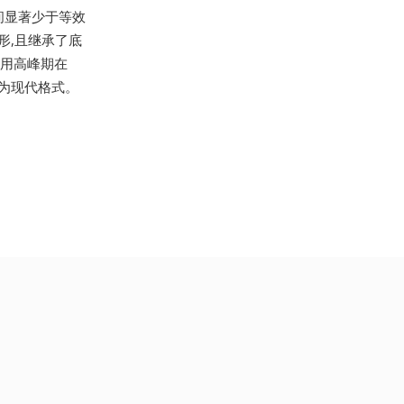
间显著少于等效
形,且继承了底
使用高峰期在
换为现代格式。