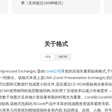
果（支持超过200种格式）
关于格式
CCX
DOTX
Compressed Exchange) 是由
Corel公司
开发的压缩矢量剪贴画格式,于1
 5一同推出。该格式本质上是CMX (Corel Presentation Exchange)
式位图和元数据打包成更小的文件,适合通过CD-ROM剪贴画合集和
与CMX使用相同的底层数据结构,但应用了压缩技术以减少存储需求 — 
数千张图片且存储介质容量有限的时期尤为重要。Corel在CorelD
剪贴画,该格式也因此与Corel产品中丰富的现成图形资源库紧密关联。
从简单几何形状到精细插画的各类内容,包括商业、自然、人物、符