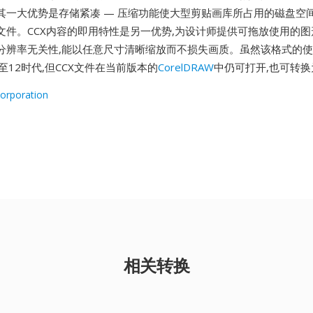
其一大优势是存储紧凑 — 压缩功能使大型剪贴画库所占用的磁盘空
文件。CCX内容的即用特性是另一优势,为设计师提供可拖放使用的图
分辨率无关性,能以任意尺寸清晰缩放而不损失画质。虽然该格式的
W 5至12时代,但CCX文件在当前版本的
CorelDRAW
中仍可打开,也可转
Corporation
相关转换