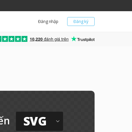
Đăng nhập
Đăng ký
10,220
đánh giá trên
SVG
ến