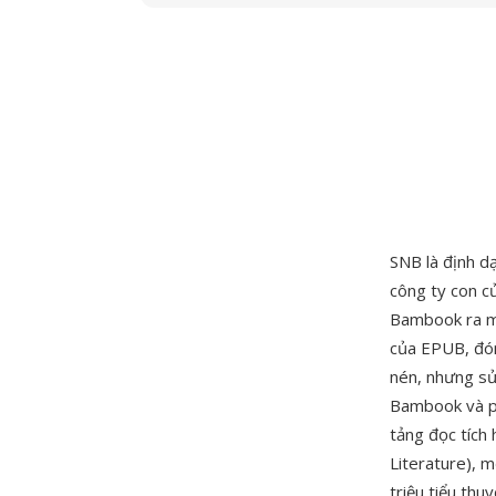
SNB là định dạ
công ty con 
Bambook ra mắ
của EPUB, đón
nén, nhưng sử 
Bambook và ph
tảng đọc tích 
Literature), 
triệu tiểu thu