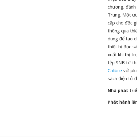
chương, đánh d
Trung. Một ưu
cấp cho độc gi
thông qua thi
dung để tạo d
thiết bị đọc 
xuất khi thị 
tệp SNB từ th
Calibre
với plu
sách điện tử 
Nhà phát tri
Phát hành lầ