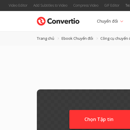
Video Editor
Add Subtitles to Video
Compress Video
GIF Editor
Te
Chuyển đổi
Trang chủ
Ebook Chuyển đổi
Công cụ chuyển 
Chọn Tập tin