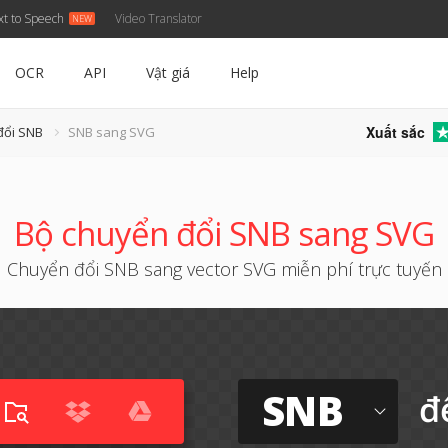
xt to Speech
Video Translator
OCR
API
Vật giá
Help
Xuất sắc
đổi SNB
SNB sang SVG
Bộ chuyển đổi SNB sang SVG
Chuyển đổi SNB sang vector SVG miễn phí trực tuyến
SNB
đ