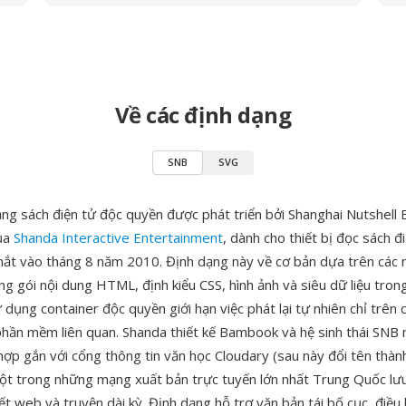
Về các định dạng
SNB
SVG
ng sách điện tử độc quyền được phát triển bởi Shanghai Nutshell E
của
Shanda Interactive Entertainment
, dành cho thiết bị đọc sách đ
t vào tháng 8 năm 2010. Định dạng này về cơ bản dựa trên các 
g gói nội dung HTML, định kiểu CSS, hình ảnh và siêu dữ liệu tron
dụng container độc quyền giới hạn việc phát lại tự nhiên chỉ trên c
ần mềm liên quan. Shanda thiết kế Bambook và hệ sinh thái SNB
hợp gắn với cổng thông tin văn học Cloudary (sau này đổi tên thàn
một trong những mạng xuất bản trực tuyến lớn nhất Trung Quốc lư
yết web và truyện dài kỳ. Định dạng hỗ trợ văn bản tái bố cục, điề