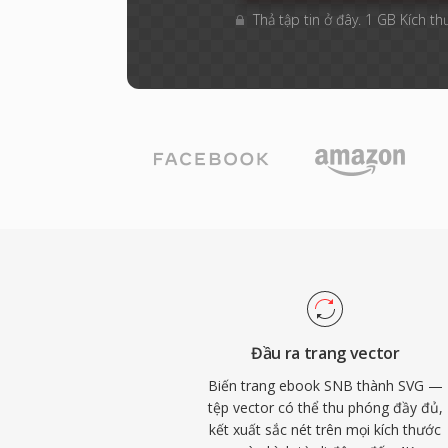
Thả tập tin ở đây. 1 GB Kích th
Đầu ra trang vector
Biến trang ebook SNB thành SVG —
tệp vector có thể thu phóng đầy đủ,
kết xuất sắc nét trên mọi kích thước