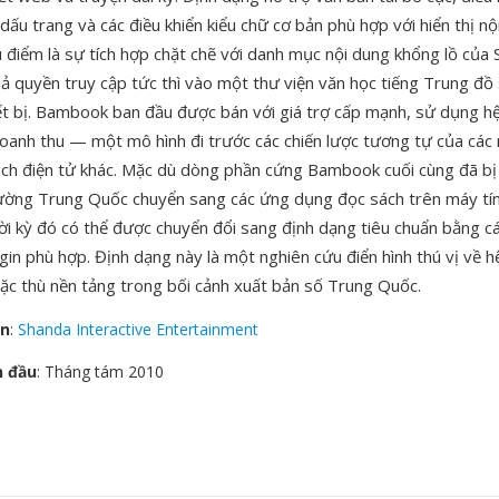
ấu trang và các điều khiển kiểu chữ cơ bản phù hợp với hiển thị nộ
 điểm là sự tích hợp chặt chẽ với danh mục nội dung khổng lồ của
ả quyền truy cập tức thì vào một thư viện văn học tiếng Trung đồ 
ết bị. Bambook ban đầu được bán với giá trợ cấp mạnh, sử dụng hệ 
oanh thu — một mô hình đi trước các chiến lược tương tự của các 
sách điện tử khác. Mặc dù dòng phần cứng Bambook cuối cùng đã b
trường Trung Quốc chuyển sang các ứng dụng đọc sách trên máy tí
ời kỳ đó có thể được chuyển đổi sang định dạng tiêu chuẩn bằng c
gin phù hợp. Định dạng này là một nghiên cứu điển hình thú vị về hệ
đặc thù nền tảng trong bối cảnh xuất bản số Trung Quốc.
ển
:
Shanda Interactive Entertainment
n đầu
: Tháng tám 2010