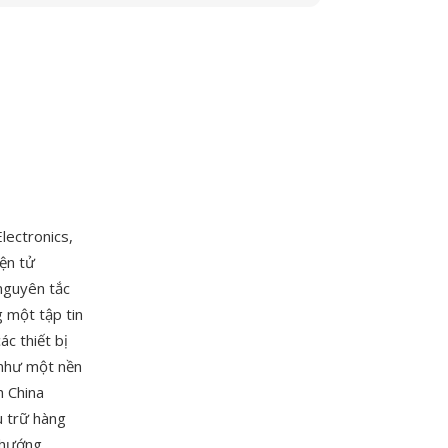
lectronics,
iện tử
nguyên tắc
g một tập tin
ác thiết bị
 như một nền
h China
u trữ hàng
u hướng