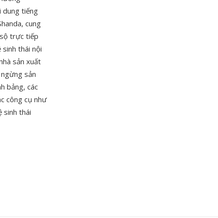
i dung tiếng
 Shanda, cung
sộ trực tiếp
sinh thái nội
nhà sản xuất
ị ngừng sản
nh bảng, các
ác công cụ như
 sinh thái