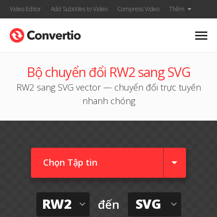
Video Editor
Add Subtitles to Video
Compress Video
Thêm
Bộ chuyển đổi RW2 sang SVG
RW2 sang SVG vector — chuyển đổi trực tuyến
nhanh chóng
Chọn Tập tin
RW2
SVG
đến