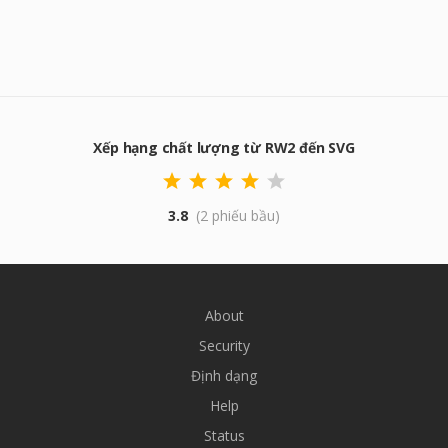
Xếp hạng chất lượng từ RW2 đến SVG
3.8
(2 phiếu bầu)
About
Security
Định dạng
Help
Status